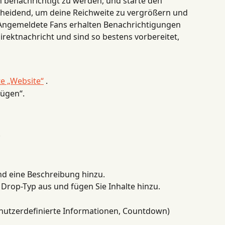
 benachrichtigt zu werden, und starte den 
cheidend, um deine Reichweite zu vergrößern und 
 Angemeldete Fans erhalten Benachrichtigungen 
rektnachricht und sind so bestens vorbereitet, 
te „Website“
 .
fügen“.
.
nd eine Beschreibung hinzu.
rop-Typ aus und fügen Sie Inhalte hinzu.
enutzerdefinierte Informationen, Countdown)