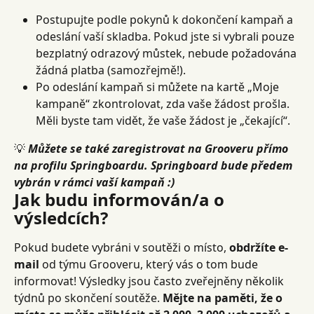
Postupujte podle pokynů k dokončení kampaň a 
odeslání vaší skladba. Pokud jste si vybrali pouze 
bezplatný odrazový můstek, nebude požadována 
žádná platba (samozřejmě!).
Po odeslání kampaň si můžete na kartě „Moje 
kampaně“ zkontrolovat, zda vaše žádost prošla. 
Měli byste tam vidět, že vaše žádost je „čekající“.
💡 
Můžete se také zaregistrovat na Grooveru přímo 
na profilu Springboardu. Springboard bude předem 
vybrán v rámci vaší kampaň :)
Jak budu informován/a o 
výsledcích?
Pokud budete vybráni v soutěži o místo, 
obdržíte e-
mail
 od týmu Grooveru, který vás o tom bude 
informovat! Výsledky jsou často zveřejněny několik 
týdnů po skončení soutěže. 
Mějte na paměti, že o 