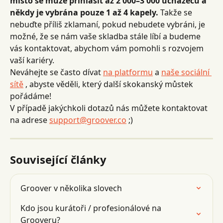
místo se může přihlásit až 2 000–3 000 uchazečů a 
někdy je vybrána pouze 1 až 4 kapely.
 Takže se 
nebuďte příliš zklamaní, pokud nebudete vybráni, je 
možné, že se nám vaše skladba stále líbí a budeme 
vás kontaktovat, abychom vám pomohli s rozvojem 
vaší kariéry.
Neváhejte se často dívat 
na platformu
 a 
naše sociální 
sítě
 , abyste věděli, který další skokanský můstek 
pořádáme!
V případě jakýchkoli dotazů nás můžete kontaktovat 
na adrese 
support@groover.co
 ;)
Související články
Groover v několika slovech
Kdo jsou kurátoři / profesionálové na 
Grooveru?