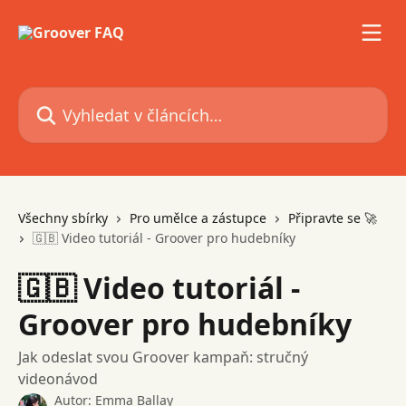
Přeskočit na hlavní obsah
Vyhledat v článcích…
Všechny sbírky
Pro umělce a zástupce
Připravte se 🚀
🇬🇧 Video tutoriál - Groover pro hudebníky
🇬🇧 Video tutoriál -
Groover pro hudebníky
Jak odeslat svou Groover kampaň: stručný
videonávod
Autor:
Emma Ballay