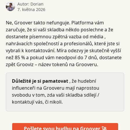
Autor:
Dorian
7. května 2026
Ne, Groover takto nefunguje. Platforma vám 
zaručuje, že si vaši skladba někdo poslechne a že 
dostanete písemnou zpětná vazba od média , 
nahrávacích společností a profesionálů, které jste si 
vybrali k kontaktování. Míra odezvy je skutečně vyšší 
než 85 % a pokud vám neodpoví do 7 dnů, dostanete 
zpět Grooviz – název tokenů na Grooveru.
Důležité je si pamatovat
 , že hudební 
influenceři na Grooveru mají naprostou 
svobodu v tom, zda vaši skladba sdílejí / 
kontaktují vás, či nikoli.
Pošlete svou hudbu na Groover 🚀