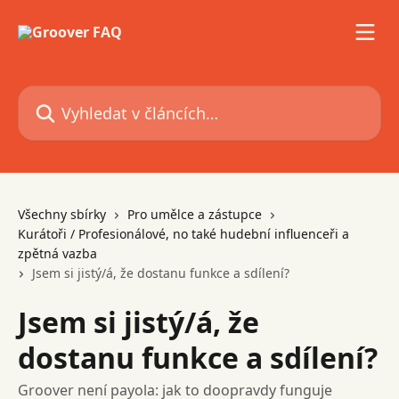
Přeskočit na hlavní obsah
Vyhledat v článcích…
Všechny sbírky
Pro umělce a zástupce
Kurátoři / Profesionálové, no také hudební influenceři a
zpětná vazba
Jsem si jistý/á, že dostanu funkce a sdílení?
Jsem si jistý/á, že
dostanu funkce a sdílení?
Groover není payola: jak to doopravdy funguje