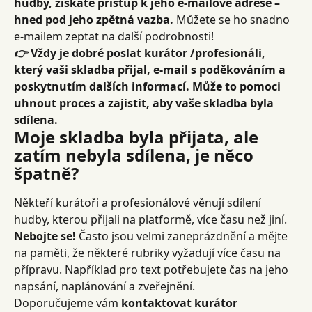
hudby, získáte přístup k jeho e-mailové adrese – 
hned pod jeho zpětná vazba.
 Můžete se ho snadno 
e-mailem zeptat na další podrobnosti!
👉
 Vždy je dobré poslat kurátor /profesionáli, 
který vaši skladba přijal, e-mail s poděkováním a 
poskytnutím dalších informací. Může to pomoci 
uhnout proces a zajistit, aby vaše skladba byla 
sdílena.
Moje skladba byla přijata, ale 
zatím nebyla sdílena, je něco 
špatně?
Někteří kurátoři a profesionálové věnují sdílení 
hudby, kterou přijali na platformě, více času než jiní. 
Nebojte se!
 Často jsou velmi zaneprázdnění a mějte 
na paměti, že některé rubriky vyžadují více času na 
přípravu. Například pro text potřebujete čas na jeho 
napsání, naplánování a zveřejnění.
Doporučujeme vám 
kontaktovat kurátor 