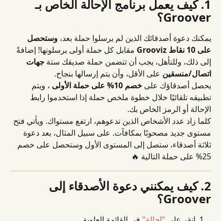
1. كيف يعمل برنامج الإحالة الخاص بـ 
Groover؟
يمكنك دعوة أصدقائك الذين لم يرسلوا حملة بعد، 
وستحصل 
على 10 نقاط Grooviz
 مقابل كل حملة أولى يرسلونها! إضافةً 
إلى ذلك، وللتأهل، يجب أن تتضمن حملة صديقك ستة 
جهات 
اتصال/منسقين
 على الأقل، وأن يتم إرسالها بنجاح.
يحصل أصدقاؤك على 
خصم 10% على حملة الأولى
 ، ويتم 
تطبيقه تلقائيًا خلال خطوة ملخص حملة إذا استخدموا رابط 
الإحالة أو الرمز الخاص بك.
كلما زاد عدد الأشخاص الذين تدعوهم، ارتفع مستواك. ويأتي فتح 
مستوى جديد مصحوبًا بمكافآت. على سبيل المثال، بعد دعوة 
ثلاثة أصدقاء، ستصل إلى المستوى الأول وستحصل على خصم 
25% على حملة التالية 🔥
2. كيف يمكنني دعوة الأصدقاء إلى 
Groover؟
انقر على 
"إحالة"
 في القائمة العلوية.