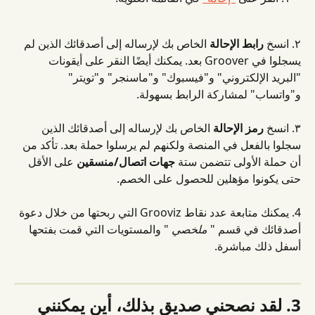
٢. انسخ 
رابط الإحالة
 الخاص بك لإرساله إلى أصدقائك الذين لم 
يسجلوا في Groover بعد. يمكنك أيضًا النقر على أيقونات 
"البريد الإلكتروني" و"فيسبوك" و"ماسنجر" و"تويتر" 
و"واتساب" لمشاركة الرابط بسهولة.
٣. انسخ 
رمز الإحالة
 الخاص بك لإرساله إلى أصدقائك الذين 
سجلوا بالفعل في المنصة ولكنهم لم يرسلوا حملة بعد. تأكد من 
أن حملة الأولى تتضمن ستة 
جهات اتصال/منسقين
 على الأقل 
حتى يكونوا مؤهلين للحصول على الخصم.
4. يمكنك متابعة عدد نقاط Grooviz التي ربحتها من خلال دعوة 
أصدقائك في قسم " 
ملخصي
 " والمستويات التي قمت بفتحها 
أسفل ذلك مباشرة.
3. لقد نصحني صديق بذلك، أين يمكنني 