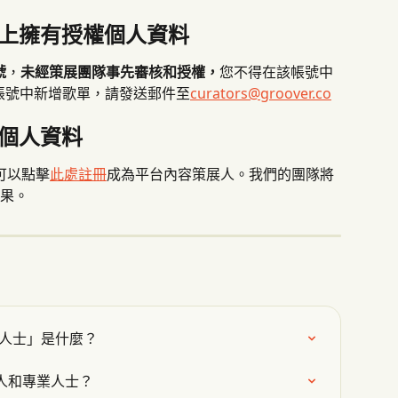
r 上擁有授權個人資料
號
，
未經策展團隊事先審核和授權，
您不得在該帳號中
帳號中新增歌單，請發送郵件至
curators@groover.co
r 個人資料
可以點擊
此處
註冊
成為平台內容策展人。我們的團隊將
果。
專業人士」是什麼？
人和專業人士？