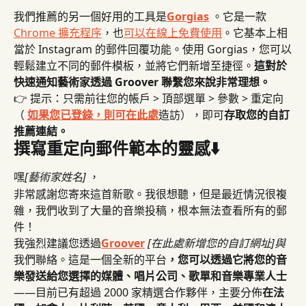
我們推薦的另一個好用的工具是
Gorgias
 。它是一款
Chrome 擴充程序
，也
可以在線上免費使用
。它基本上相
當於 Instagram 的郵件回覆功能。使用 Gorgias，您可以
輕鬆建立不同的郵件模板，並將它們新增至捷徑。
這對於
快速通知藝術家透過 Groover 聯繫您來說非常理想。
👉 提示：只需前往您的帳戶 > 頂部選單 > 參數 > 重定向
（ 
如果您已登錄，則可在此處
造訪），即可
存取您的自訂
推薦連結。
撰寫重定向郵件範本的靈感⬇️
嘿
[藝術家姓名]
 ，
非常感謝您寄來這首新歌。我很想聽，但是最近情況很複
雜，我們收到了大量的音樂投稿，根本無法查看所有的郵
件！
我強烈建議您透過
Groover
[在此處新增您的自訂網址]與
我們聯絡。這是一個全新的平台
，您可以透過它將您的音
樂發送給您選擇的媒體、唱片公司、歌單和音樂專業人士
——目前已有超過 2000 家精選合作夥伴，主要分佈
在法