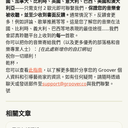
國、加拿大、比利時、英國、意大利、巴西、美國和澳大
利亞
——只需支付 2 歐元即可聯繫我們，
保證您的音樂會
被收聽，並至少收到書面反饋。
通常情況下，反饋會更
多！例如評論、歌單推薦等等。這是您了解您的音樂在法
國、比利時、義大利、巴西等地表現的最佳途徑……我們
會認真聆聽平台上收到的
每一
首歌。
你可以把你的音樂寄給我們（以及更多優秀的部落格和音
樂專業人士）： 
[在此處新增你的自訂網址]
祝你一切順利！
乾杯，
您可以查看
此指南
，以了解更多關於分享您的 Groover 個
人資料和引導藝術家的資訊。如有任何疑問，請隨時透過
聊天或發送郵件至
support@groover.co
與我們聯繫。
號
相關文章