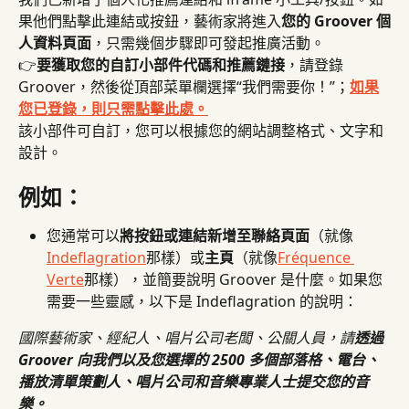
果他們點擊此連結或按鈕，藝術家將進入
您的 Groover 個
人資料頁面
，只需幾個步驟即可發起推廣活動。
👉
要獲取您的自訂小部件代碼和推薦鏈接
，請登錄 
Groover，然後從頂部菜單欄選擇“我們需要你！”；
如果
您已登錄，則只需點擊此處。
該小部件可自訂，您可以根據您的網站調整格式、文字和
設計。
例如：
您通常可以
將按鈕或連結新增至聯絡頁面
（就像
Indeflagration
那樣）或
主頁
（就像
Fréquence 
Verte
那樣），並簡要說明 Groover 是什麼。如果您
需要一些靈感，以下是 Indeflagration 的說明：
國際藝術家、經紀人、唱片公司老闆、公關人員，請
透過 
Groover 向我們以及您選擇的 2500 多個部落格、電台、
播放清單策劃人、唱片公司和音樂專業人士提交您的音
樂。