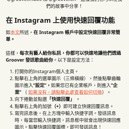
們的故事中分享！
在 Instagram 上使用快速回覆功能
如
本文
所述，
在 Instagram 帳戶中設定快速回覆非常簡
單。
這樣，
每次有藝人給你私訊，你都可以快速地讓他們透過 
Groover 發送歌曲給你
。以下是設定方法：
打開你的Instagram個人主頁。
點擊右上角的選單圖示（三條橫線），然後點擊齒輪
圖示進入
“設定”，
如果您已有企業帳戶，則進入
“企
業”
 （ 
如果沒有，請點擊此處查看如何切換
）。
向下捲動並點選
「快速回覆」
 。
點擊右上角的加號
（+）
即可建立快速回覆訊息。
寫完訊息後，在上方塊中輸入快捷字詞。發送訊息
時，每當您輸入快捷詞，訊息框中就會出現快速回應
圖示。點擊快速回覆圖標，即可發送訊息！