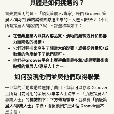
具體是如何挑選的？
首先要說明的是，「頂尖策展人/專家」是由 Groover 策
展人/專家社群的編輯團隊選出來的。入選人數很少（不到
所有策展人/專家的 3%）。評選標準如下：
在音樂產業內以其內容品質、清晰的編輯方針和影響
力而聞名的機構。
它們對藝術家產生了
相當大的影響，或者從質量和/或
數量的角度給予了他們認可
。
他們是
Groover平台上獲得曲目最多和/或最受藝術家
點播的策展人/專業人士
之一。
如何發現他們並與他們取得聯繫
一旦您的活動啟動並選擇了曲目，您就可以存取 Groover 
上所有目前可用的策展人/專業人士清單。 「頂級策展人/
專業人士」的
標誌如下：下方帶有徽章
，並標有
「頂級策
展人/專業人士」
字樣，聯繫他們只需
4 個 Grooviz
而不
是 2 個。