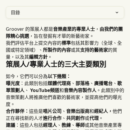
目錄
Groover 的策展人都是
音樂產業的專業人士
，
由我們的團
隊精心挑選
，旨在發掘有才華的新藝術家。
我們評估平台上提交內容的
標準
包括其影響力（全球、全
國或特定領域）、
所製作的內容
或其
支持的藝術家
的質
量，以及其
編輯方針
。
策展人/專業人士的三大主要類別
如今，它們可以分為
以下幾類：
曝光度
：此類別包括
媒體代理商
、
部落格
、
廣播電台
、
歌
單策劃人
、 
YouTube
頻道
和
音樂內容製作人
。此類別中的
音樂策劃人將推廣他們喜歡的藝術家，並提高他們的曝光
度。
合作夥伴：
這些是
唱片公司
、
音樂出版商
和
經紀人，
他們
正在尋找新的人才
進行合作
、
共同創作
或
代理
。
建議
：這些人包括
經理人
、
教練
、
導師
或其他音樂產業專