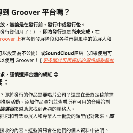
 Groover 平台嗎？
士開放，無論是在發行前、發行中或發行後。
發行幾個月了！）、
即將發行
還是
尚未完成
，在 
roover 上
有各個發展階段和各種音樂風格的策展人和
可以設定為不公開）或
SoundCloud
連結（如果使用可
 Groover！ [ 
更多關於可用連結的資訊請點擊此
求，謹慎選擇合適的網紅 😉
素：
？即將發行的作品需要唱片公司？還是在最終定稿前需
發起推廣活動、添加作品資訊並查看所有可用的音樂策劃
篩選器
來幫助您找到合適的聯絡人。
把它和音樂策展人和專業人士偏愛的類型配對起來。
篩
接收的內容。這些資訊會在他們的個人資料中註明。