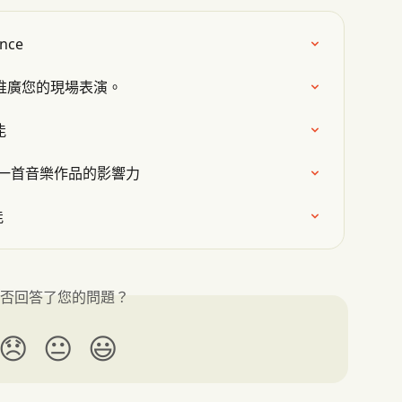
nce
即可推廣您的現場表演。
能
你的下一首音樂作品的影響力
能
否回答了您的問題？
😞
😐
😃