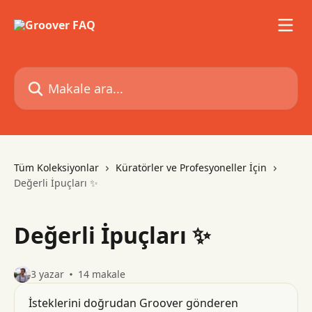
Ana içeriğe geç
Makale ara...
Tüm Koleksiyonlar
Küratörler ve Profesyoneller İçin
Değerli İpuçları ✨
Değerli İpuçları ✨
3 yazar
14 makale
İsteklerini doğrudan Groover gönderen