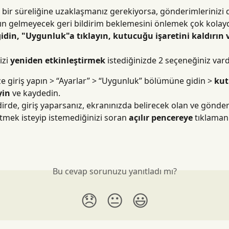
bir süreliğine uzaklaşmanız gerekiyorsa, gönderimlerinizi
rın gelmeyecek geri bildirim beklemesini önlemek çok kolaydı
idin, "Uygunluk"a tıklayın, kutucuğu işaretini kaldırın 
zi 
yeniden etkinleştirmek
 istediğinizde 2 seçeneğiniz vard
ize giriş yapın > “Ayarlar” > “Uygunluk” bölümüne gidin > 
kut
yin
 ve kaydedin.
dirde, giriş yaparsanız, ekranınızda belirecek olan ve gönder
mek isteyip istemediğinizi soran 
açılır pencereye
 tıklamanı
Bu cevap sorunuzu yanıtladı mı?
😞
😐
😃