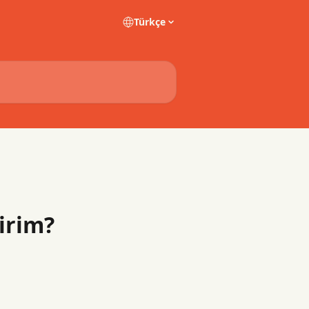
Türkçe
irim?