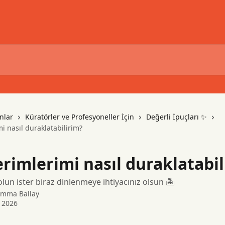
nlar
Küratörler ve Profesyoneller İçin
Değerli İpuçları ✨
 nasıl duraklatabilirim?
rimlerimi nasıl duraklatabil
 olun ister biraz dinlenmeye ihtiyacınız olsun 🏝️
mma Ballay
 2026