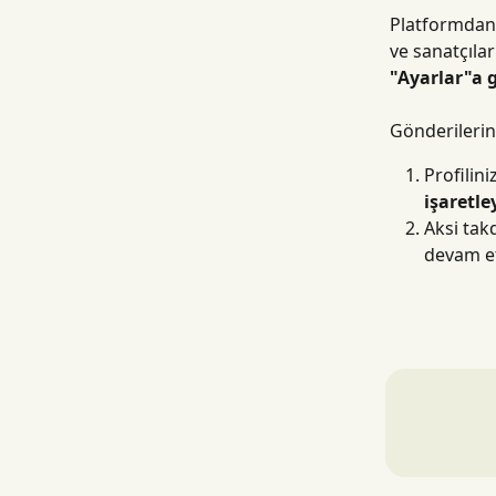
Platformdan 
ve sanatçıla
"Ayarlar"a g
Gönderilerini
Profilin
işaretle
Aksi tak
devam et