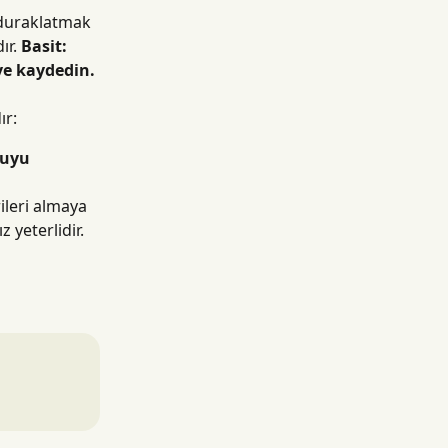
 duraklatmak 
r. 
Basit: 
ve kaydedin.
ır:
uyu 
ileri almaya 
z yeterlidir.