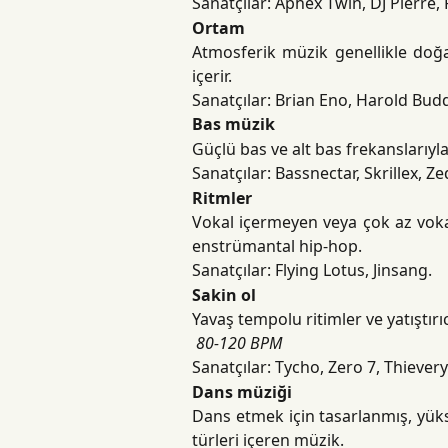
Sanatçılar: Aphex Twin, DJ Pierre,
Ortam
Atmosferik müzik genellikle doğa
içerir.
Sanatçılar: Brian Eno, Harold Bud
Bas müzik
Güçlü bas ve alt bas frekanslarıyl
Sanatçılar: Bassnectar, Skrillex, Z
Ritmler
Vokal içermeyen veya çok az vokal
enstrümantal hip-hop.
Sanatçılar: Flying Lotus, Jinsang.
Sakin ol
Yavaş tempolu ritimler ve yatıştırı
​
80-120 BPM
Sanatçılar: Tycho, Zero 7, Thiever
Dans müziği
Dans etmek için tasarlanmış, yükse
türleri içeren müzik.