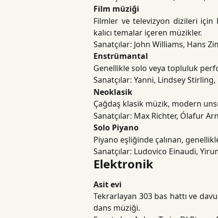
Film müziği
Filmler ve televizyon dizileri içi
kalıcı temalar içeren müzikler.
Sanatçılar: John Williams, Hans Z
Enstrümantal
Genellikle solo veya topluluk pe
Sanatçılar: Yanni, Lindsey Stirling
Neoklasik
Çağdaş klasik müzik, modern unsur
Sanatçılar: Max Richter, Ólafur Ar
Solo Piyano
Piyano eşliğinde çalınan, genellikl
Sanatçılar: Ludovico Einaudi, Yir
Elektronik
Asit evi
Tekrarlayan 303 bas hattı ve davul
dans müziği.