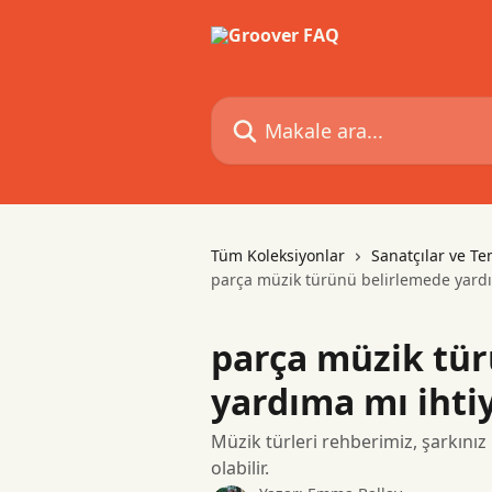
Ana içeriğe geç
Makale ara...
Tüm Koleksiyonlar
Sanatçılar ve Tem
parça müzik türünü belirlemede yardım
parça müzik tü
yardıma mı ihtiy
Müzik türleri rehberimiz, şarkınız
olabilir.