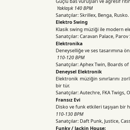
Güçlü bas vuruşları ve agresif riti
​
Yaklaşık 140 BPM
Sanatçılar: Skrillex, Benga, Rusko.
Elektro Swing
Klasik swing müziği ile modern ele
Sanatçılar: Caravan Palace, Parov
Elektronika
Deneyselliğe ve ses tasarımına ön
​
110-120 BPM
Sanatçılar: Aphex Twin, Boards o
Deneysel Elektronik
Elektronik müziğin sınırlarını zorl
bir tür.
Sanatçılar: Autechre, FKA Twigs, 
Fransız Evi
Disko ve funk etkileri taşıyan bir 
110-130 BPM
Sanatçılar: Daft Punk, Justice, Cas
Funky / Jackin House: