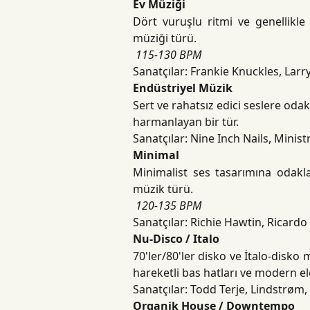
Ev Müziği
Dört vuruşlu ritmi ve genellikle
müziği türü.
​
115-130 BPM
Sanatçılar: Frankie Knuckles, Larr
Endüstriyel Müzik
Sert ve rahatsız edici seslere oda
harmanlayan bir tür.
Sanatçılar: Nine Inch Nails, Minist
Minimal
Minimalist ses tasarımına odakla
müzik türü.
​
120-135 BPM
Sanatçılar: Richie Hawtin, Ricardo
Nu-Disco / Italo
70'ler/80'ler disko ve İtalo-disko
hareketli bas hatları ve modern el
Sanatçılar: Todd Terje, Lindstrøm
Organik House / Downtempo