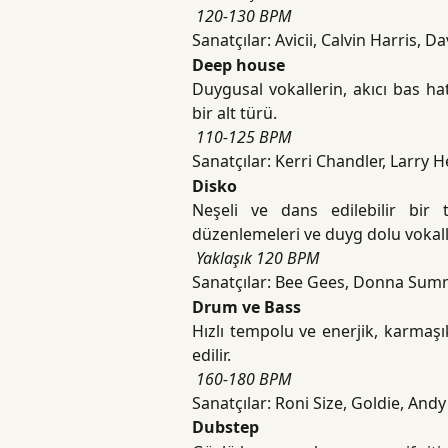
​
120-130 BPM
Sanatçılar: Avicii, Calvin Harris, D
Deep house
Duygusal vokallerin, akıcı bas ha
bir alt türü.
​
110-125 BPM
Sanatçılar: Kerri Chandler, Larr
Disko
Neşeli ve dans edilebilir bir t
düzenlemeleri ve duyg dolu vokalle
​
Yaklaşık 120 BPM
Sanatçılar: Bee Gees, Donna Summ
Drum ve Bass
Hızlı tempolu ve enerjik, karmaşı
edilir.
​
160-180 BPM
Sanatçılar: Roni Size, Goldie, Andy
Dubstep