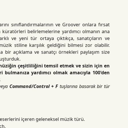
arını sınıflandırmalarının ve Groover onlara fırsat
 küratörleri belirlemelerine yardımcı olmanın ana
arklı ve yeni tür ortaya çıktıkça, sanatçıların ve
ik stiline karşılık geldiğini bilmesi zor olabilir.
a bir açıklama ve sanatçı örnekleri paylaşım size
luşturduk.
iğin çeşitliliğini temsil etmek ve sizin için en
leri bulmanıza yardımcı olmak amacıyla 100'den
.
 veya
Command/Control + F
tuşlarına basarak bir tür
 eserlerini içeren geleneksel müzik türü.
ch.