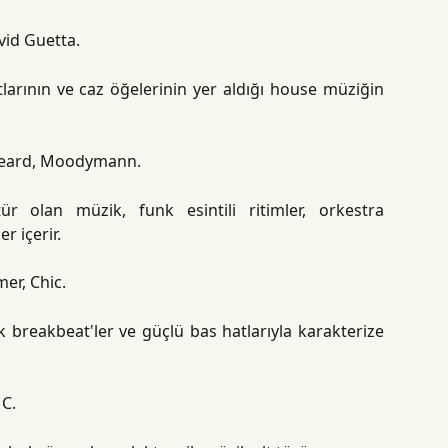
avid Guetta.
tlarının ve caz öğelerinin yer aldığı house müziğin
y Heard, Moodymann.
ür olan müzik, funk esintili ritimler, orkestra
r içerir.
er, Chic.
k breakbeat'ler ve güçlü bas hatlarıyla karakterize
 C.