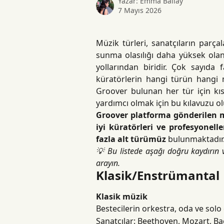
Yazar:
Emma Ballay
7 Mayıs 2026
Müzik türleri, sanatçıların parçal
sunma olasılığı daha yüksek olan
yollarından biridir. Çok sayıda f
küratörlerin hangi türün hangi müz
Groover bulunan her tür için kıs
yardımcı olmak için bu kılavuzu o
Groover platforma gönderilen müz
iyi küratörleri ve profesyonel
fazla alt türümüz
bulunmaktadır
💡 Bu listede aşağı doğru kaydırın
arayın.
Klasik/Enstrümantal
Klasik müzik
Bestecilerin orkestra, oda ve solo
Sanatçılar: Beethoven, Mozart, Ba