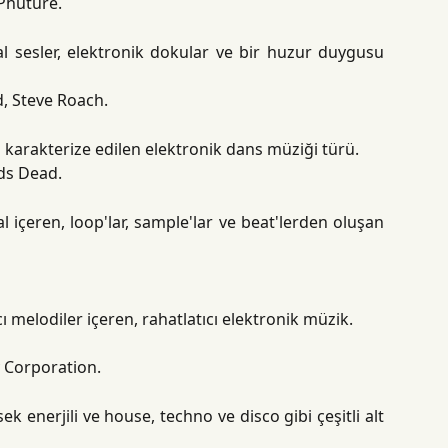
 Phuture.
l sesler, elektronik dokular ve bir huzur duygusu
d, Steve Roach.
a karakterize edilen elektronik dans müziği türü.
eds Dead.
 içeren, loop'lar, sample'lar ve beat'lerden oluşan
cı melodiler içeren, rahatlatıcı elektronik müzik.
y Corporation.
k enerjili ve house, techno ve disco gibi çeşitli alt