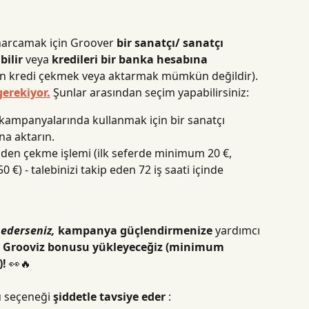
 harcamak için Groover 
bir sanatçı/ sanatçı 
bilir
 veya 
kredileri bir banka hesabına 
dan kredi çekmek veya aktarmak mümkün değildir).
erekiyor.
 Şunlar arasından seçim yapabilirsiniz:
 kampanyalarında kullanmak için bir sanatçı 
na aktarın.
nden çekme işlemi (ilk seferde minimum 20 €, 
€) - talebinizi takip eden 72 iş saati içinde 
 ederseniz,
kampanya güçlendirmenize
 yardımcı 
 Grooviz bonusu yükleyeceğiz (minimum 
)!
 👀🔥
 seçeneği 
şiddetle tavsiye eder
 :