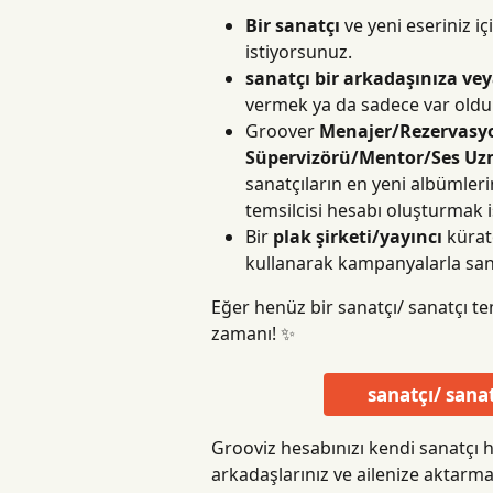
Bir sanatçı
 ve yeni eseriniz 
istiyorsunuz.
sanatçı bir arkadaşınıza ve
vermek ya da sadece var olduk
Groover 
Menajer/Rezervasy
Süpervizörü/Mentor/Ses Uz
sanatçıların en yeni albümlerin
temsilcisi hesabı oluşturmak 
Bir 
plak şirketi/yayıncı
 kürat
kullanarak kampanyalarla sana
Eğer henüz bir sanatçı/ sanatçı te
zamanı! ✨
sanatçı/ sanat
Grooviz hesabınızı kendi sanatçı he
arkadaşlarınız ve ailenize aktarma