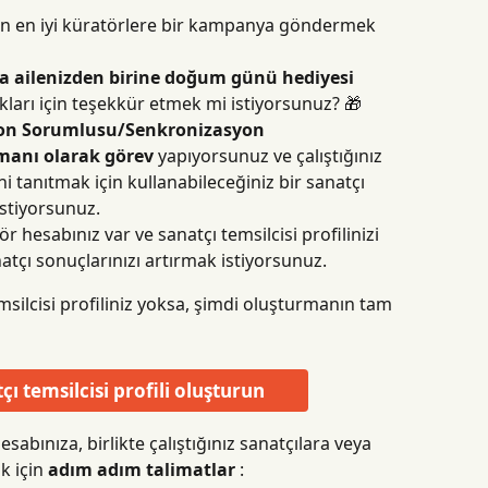
için en iyi küratörlere bir kampanya göndermek 
ya ailenizden birine doğum günü hediyesi
ları için teşekkür etmek mi istiyorsunuz? 🎁
on Sorumlusu/Senkronizasyon 
manı olarak görev
 yapıyorsunuz ve çalıştığınız 
i tanıtmak için kullanabileceğiniz bir sanatçı 
istiyorsunuz.
ör hesabınız var ve sanatçı temsilcisi profilinizi 
tçı sonuçlarınızı artırmak istiyorsunuz.
msilcisi profiliniz yoksa, şimdi oluşturmanın tam 
çı temsilcisi profili oluşturun
sabınıza, birlikte çalıştığınız sanatçılara veya 
k için 
adım adım talimatlar
 :