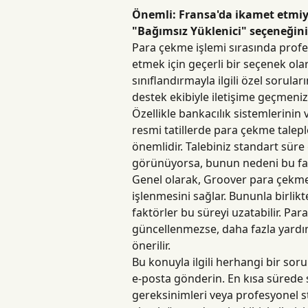
Önemli: Fransa'da ikamet etmiyo
"Bağımsız Yüklenici" seçeneğini 
Para çekme işlemi sırasında prof
etmek için geçerli bir seçenek olar
sınıflandırmayla ilgili özel sorular
destek ekibiyle iletişime geçmeniz 
Özellikle bankacılık sistemlerinin
resmi tatillerde para çekme talep
önemlidir. Talebiniz standart süre
görünüyorsa, bunun nedeni bu fakt
Genel olarak, Groover para çekme i
işlenmesini sağlar. Bununla birlikte
faktörler bu süreyi uzatabilir. P
güncellenmezse, daha fazla yardım
önerilir.
Bu konuyla ilgili herhangi bir soru
e-posta gönderin. En kısa sürede s
gereksinimleri veya profesyonel statü