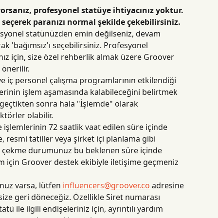
rsanız, profesyonel statüye ihtiyacınız yoktur. 
seçerek paranızı normal şekilde çekebilirsiniz.
esyonel statünüzden emin değilseniz, devam 
ak 'bağımsız'ı seçebilirsiniz. Profesyonel 
ınız için, size özel rehberlik almak üzere Groover 
önerilir.
 ve iç personel çalışma programlarının etkilendiği 
lerinin işlem aşamasında kalabileceğini belirtmek 
 geçtikten sonra hala "İşlemde" olarak 
örler olabilir.
şlemlerinin 72 saatlik vaat edilen süre içinde 
, resmi tatiller veya şirket içi planlama gibi 
ara çekme durumunuz bu beklenen süre içinde 
 için Groover destek ekibiyle iletişime geçmeniz 
nuz varsa, lütfen 
influencers@groover.co
 adresine 
ize geri döneceğiz. Özellikle Siret numarası 
 ile ilgili endişeleriniz için, ayrıntılı yardım 