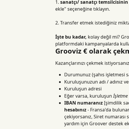
1. 
sanatçı/ sanatçı temsilcisinin
ekle" seçeneğine tıklayın.
2. Transfer etmek istediğiniz mikt
İşte bu kadar,
 kolay değil mi? Gro
platformdaki kampanyalarda kulla
Grooviz € olarak çekm
Kazançlarınızı çekmek istiyorsanız
Durumunuz (şahıs işletmesi sahi
Kuruluşunuzun adı / adınız ve
Kuruluşun adresi
Eğer varsa, kuruluşun 
İşletme
IBAN numaranız
 [şimdilik s
hesabınız
 - Fransa'da bulunan
çekiyorsanız, Siret numarası 
yardım için Groover destek ek