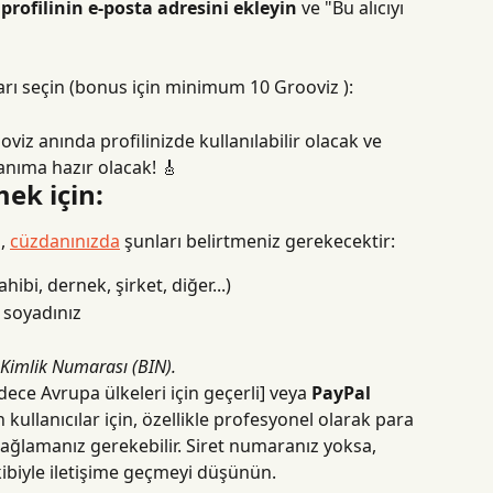
 profilinin e-posta adresini ekleyin
 ve "Bu alıcıyı 
arı seçin (bonus için minimum 10 Grooviz ):
oviz anında profilinizde kullanılabilir olacak ve 
nıma hazır olacak! 🎸
ek için:
, 
cüzdanınızda
 şunları belirtmeniz gerekecektir:
bi, dernek, şirket, diğer...)
 soyadınız
 Kimlik Numarası (BIN).
adece Avrupa ülkeleri için geçerli] veya 
PayPal 
 kullanıcılar için, özellikle profesyonel olarak para 
sağlamanız gerekebilir. Siret numaranız yoksa, 
ibiyle iletişime geçmeyi düşünün.