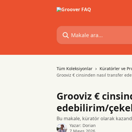
Ana içeriğe geç
Makale ara...
Tüm Koleksiyonlar
Küratörler ve Pr
Grooviz € cinsinden nasıl transfer ede
Grooviz € cinsin
edebilirim/çeke
Bu makale, küratör olarak kazandığı
Yazar:
Dorian
7 Mayıs 2026