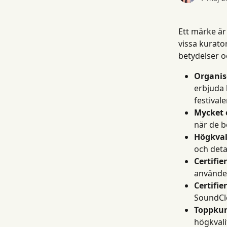
Ett märke är
vissa kurator
betydelser o
Organis
erbjuda 
festivale
Mycket e
när de b
Högkval
och deta
Certifie
använder
Certifi
SoundClo
Toppkur
högkvali