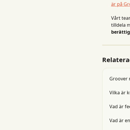
är på Gr
Vårt tea
tilldela 
berättig
Relatera
Groover 
Vilka är 
Vad är fe
Vad är e