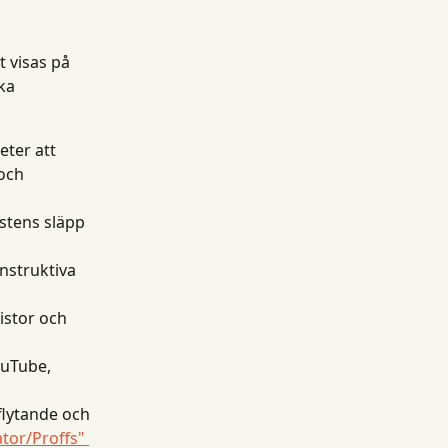
 visas på 
ka 
eter att 
och 
istens släpp 
nstruktiva 
istor och 
ouTube, 
flytande och 
tor/Proffs" 