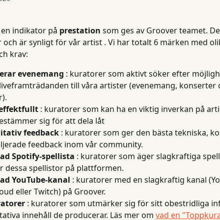
 en indikator på 
prestation
 som ges av Groover teamet. Det
 och är synligt för vår artist . Vi har totalt 6 märken med oli
ch krav:
erar evenemang
 : kuratorer som aktivt söker efter möjligh
liveframträdanden till våra artister (evenemang, konserter 
r).
ffektfullt
 : kuratorer som kan ha en viktig inverkan på art
estämmer sig för att dela låt
itativ feedback
 : kuratorer som ger den bästa tekniska, ko
ljerade feedback inom vår community.
rad Spotify-spellista
 : kuratorer som äger slagkraftiga spell
 dessa spellistor på plattformen.
erad YouTube-kanal
 : kuratorer med en slagkraftig kanal (Y
ud eller Twitch) på Groover.
atorer
 : kuratorer som utmärker sig för sitt obestridliga in
tativa innehåll de producerar. Läs mer om 
vad en "Toppkura