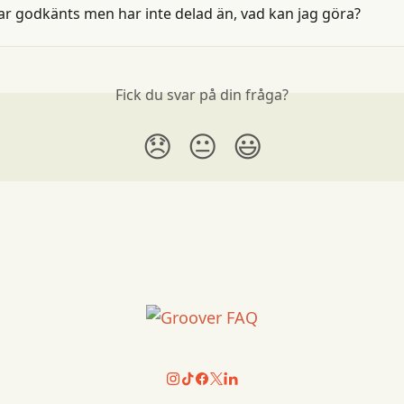
har godkänts men har inte delad än, vad kan jag göra?
Fick du svar på din fråga?
😞
😐
😃