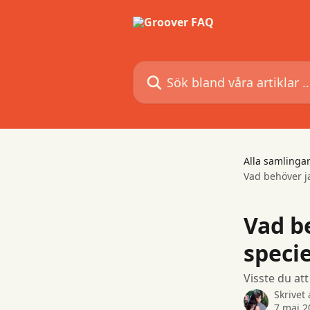
Hoppa till huvudinnehåll
Sök bland våra artiklar …
Alla samlinga
Vad behöver ja
Vad be
speci
Visste du at
Skrivet
7 maj 2