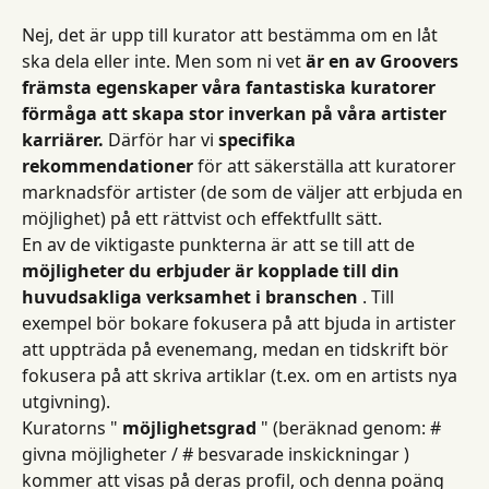
Nej, det är upp till kurator att bestämma om en låt 
ska dela eller inte. Men som ni vet 
är en av Groovers 
främsta egenskaper våra fantastiska kuratorer 
förmåga att skapa stor inverkan på våra artister 
karriärer.
 Därför har vi 
specifika
rekommendationer
 för att säkerställa att kuratorer 
marknadsför artister (de som de väljer att erbjuda en 
möjlighet) på ett rättvist och effektfullt sätt.
En av de viktigaste punkterna är att se till att de 
möjligheter du erbjuder är kopplade till din 
huvudsakliga verksamhet i branschen
 . Till 
exempel bör bokare fokusera på att bjuda in artister 
att uppträda på evenemang, medan en tidskrift bör 
fokusera på att skriva artiklar (t.ex. om en artists nya 
utgivning).
Kuratorns " 
möjlighetsgrad
 " (beräknad genom: # 
givna möjligheter / # besvarade inskickningar ) 
kommer att visas på deras profil, och denna poäng 