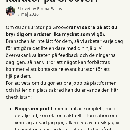
Skrivet av
Emma Ballay
7 maj 2026
Om du är kurator på Groover
är vi säkra på att du 
bryr dig om artister lika mycket som vi gör.
Branschen är inte lätt för dem, så vi arbetar varje dag 
för att göra det lite enklare med din hjälp. Vi 
övervakar kvaliteten på feedback och delningarna 
dagligen, så när vi tror att något kan förbättras 
kommer vi att kontakta relevant kurator för att 
hjälpa dem.
För att veta om du gör ett bra jobb på plattformen 
och håller din plats säkrad kan du använda den här 
checklistan:
Noggrann profil:
 min profil är komplett, med 
detaljerad, korrekt och aktuell information om 
vem jag är, vad jag gör, vilken typ av musik jag vill 
ta emot och hur jag kan hjälpa artister på ett 