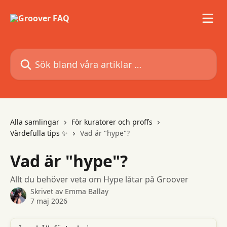
Hoppa till huvudinnehåll
Sök bland våra artiklar …
Alla samlingar
För kuratorer och proffs
Värdefulla tips ✨
Vad är "hype"?
Vad är "hype"?
Allt du behöver veta om Hype låtar på Groover
Skrivet av
Emma Ballay
7 maj 2026