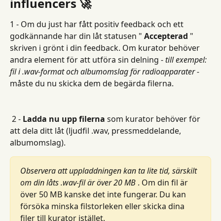
influencers 🚀
1 - Om du just har fått positiv feedback och ett 
godkännande har din låt statusen " 
Accepterad
 " 
skriven i grönt i din feedback. Om kurator behöver 
andra element för att utföra sin delning - 
till exempel: 
fil i .wav-format och albumomslag för radioapparater -
måste du nu skicka dem de begärda filerna.
 2 - 
Ladda nu upp filerna
 som
kurator behöver för 
att dela ditt låt (ljudfil .wav, pressmeddelande, 
albumomslag).
Observera att uppladdningen kan ta lite tid, särskilt 
om din låts .wav-fil är över 20 MB
 . Om din fil är 
över 50 MB kanske det inte fungerar. Du kan 
försöka minska filstorleken eller skicka dina 
filer till kurator istället.