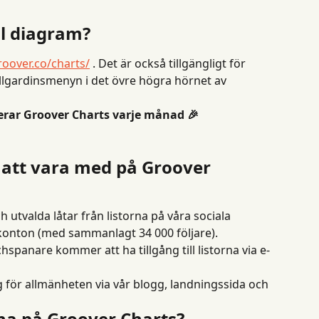
ill diagram?
roover.co/charts/
 . Det är också tillgängligt för 
ullgardinsmenyn i det övre högra hörnet av 
erar Groover Charts varje månad 🎉
 att vara med på Groover 
 utvalda låtar från listorna på våra sociala 
konton (med sammanlagt 34 ​​000 följare).
spanare kommer att ha tillgång till listorna via e-
g för allmänheten via vår blogg, landningssida och 
na på Groover Charts?