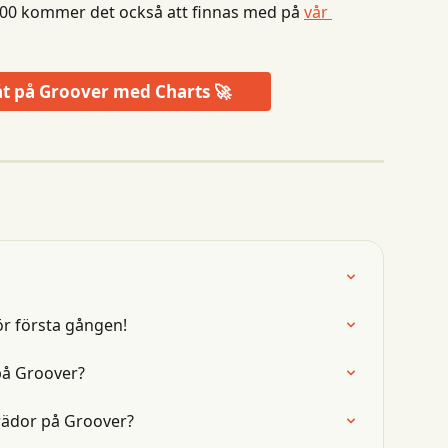
 100 kommer det också att finnas med på 
vår 
åt på Groover med Charts 🚀
r första gången!
på Groover?
ädor på Groover?