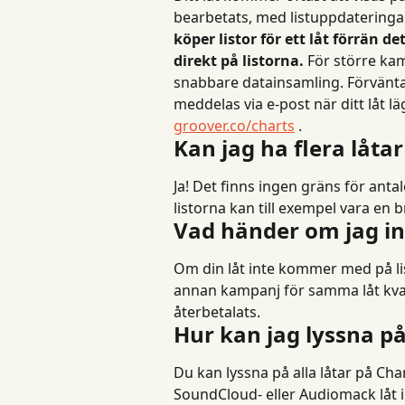
bearbetats, med listuppdateringar
köper listor för ett låt förrän de
direkt på listorna.
 För större kam
snabbare datainsamling. Förvänta
meddelas via e-post när ditt låt lä
groover.co/charts
 .
Kan jag ha flera låtar
Ja! Det finns ingen gräns för antale
listorna kan till exempel vara en b
Vad händer om jag i
Om din låt inte kommer med på list
annan kampanj för samma låt kvali
återbetalats.
Hur kan jag lyssna på 
Du kan lyssna på alla låtar på Cha
SoundCloud- eller Audiomack låt 