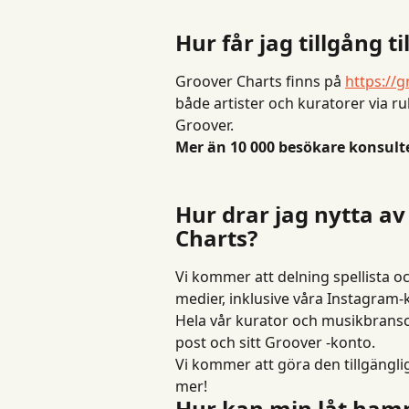
Hur får jag tillgång t
Groover Charts finns på 
https://g
både artister och kuratorer via r
Groover.
Mer än 10 000 besökare konsult
Hur drar jag nytta av
Charts?
Vi kommer att delning spellista och
medier, inklusive våra Instagram-
Hela vår kurator och musikbransch
post och sitt Groover -konto.
Vi kommer att göra den tillgängli
mer!
Hur kan min låt ham