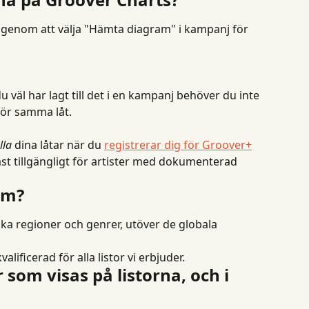
am genom att välja "Hämta diagram" i kampanj för 
u väl har lagt till det i en kampanj behöver du inte 
för samma låt.
lla
 dina låtar när du 
registrerar dig för Groover+
t tillgängligt för artister med dokumenterad 
am?
olika regioner och genrer, utöver de globala 
alificerad för alla listor vi erbjuder.
 som visas på listorna, och i 