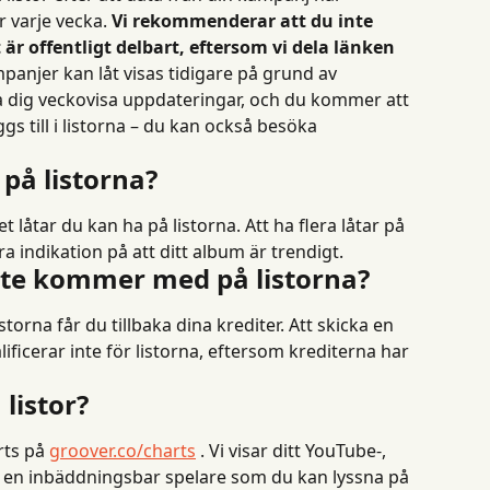
 varje vecka. 
Vi rekommenderar att du inte 
t är offentligt delbart, eftersom vi dela länken 
panjer kan låt visas tidigare på grund av 
 dig veckovisa uppdateringar, och du kommer att 
ggs till i listorna – du kan också besöka 
 på listorna?
t låtar du kan ha på listorna. Att ha flera låtar på 
ra indikation på att ditt album är trendigt.
nte kommer med på listorna?
orna får du tillbaka dina krediter. Att skicka en 
ficerar inte för listorna, eftersom krediterna har 
listor?
rts på 
groover.co/charts
 . Vi visar ditt YouTube-, 
i en inbäddningsbar spelare som du kan lyssna på 