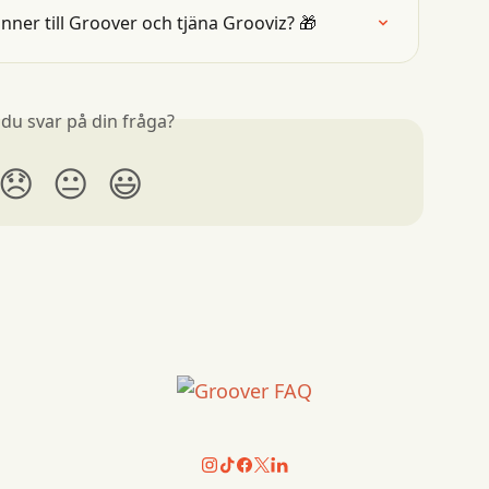
er till Groover och tjäna Grooviz? 🎁
 du svar på din fråga?
😞
😐
😃