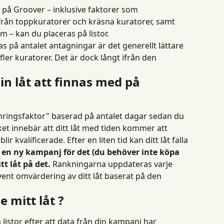
r på Groover – inklusive faktorer som 
från toppkuratorer och kräsna kuratorer, samt 
m – kan du placeras på listor.
s på antalet antagningar är det generellt lättare 
fler kuratorer. Det är dock långt ifrån den 
 låt att finnas med på 
ringsfaktor" baserad på antalet dagar sedan du 
ket innebär att ditt låt med tiden kommer att 
ir kvalificerade. Efter en liten tid kan ditt låt falla 
en ny kampanj för det (du behöver inte köpa 
tt låt på det.
 Rankningarna uppdateras varje 
vent omvärdering av ditt låt baserat på den 
 mitt låt ?
 listor efter att data från din kampanj har 