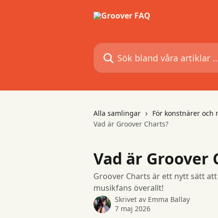
Hoppa till huvudinnehåll
Sök bland våra artiklar …
Alla samlingar
För konstnärer och 
Vad är Groover Charts?
Vad är Groover 
Groover Charts är ett nytt sätt at
musikfans överallt!
Skrivet av
Emma Ballay
7 maj 2026