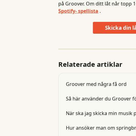
på Groover. Om ditt låt når topp
Spotify- spellista
 .
Skicka din l
Relaterade artiklar
Groover med några få ord
Så här använder du Groover fö
När ska jag skicka min musik 
Hur ansöker man om springbr