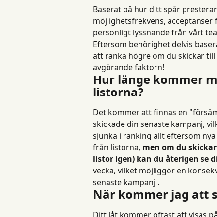
Baserat på hur ditt spår prestera
möjlighetsfrekvens, acceptanser 
personligt lyssnande från vårt tea
Eftersom behörighet delvis basera
att ranka högre om du skickar till 
avgörande faktorn!
Hur länge kommer min
listorna?
Det kommer att finnas en "försäm
skickade din senaste kampanj, vil
sjunka i ranking allt eftersom nya bl
från listorna, 
men om du skickar 
listor igen) kan du återigen se di
vecka, vilket möjliggör en konsek
senaste kampanj .
När kommer jag att se
Ditt låt kommer oftast att visas på