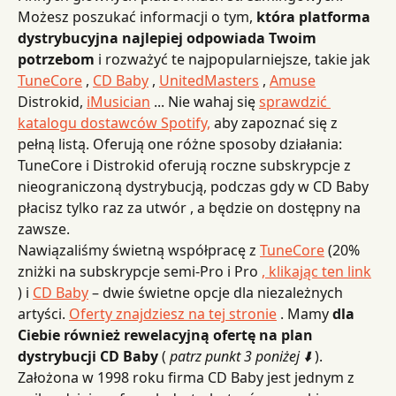
Możesz poszukać informacji o tym, 
która platforma 
dystrybucyjna najlepiej odpowiada Twoim 
potrzebom
 i rozważyć te najpopularniejsze, takie jak 
TuneCore
 , 
CD Baby
 , 
UnitedMasters
 , 
Amuse
Distrokid, 
iMusician
 ... Nie wahaj się 
sprawdzić 
katalogu dostawców Spotify,
 aby zapoznać się z 
pełną listą. Oferują one różne sposoby działania: 
TuneCore i Distrokid oferują roczne subskrypcje z 
nieograniczoną dystrybucją, podczas gdy w CD Baby 
płacisz tylko raz za utwór , a będzie on dostępny na 
zawsze.
Nawiązaliśmy świetną współpracę z 
TuneCore
 (20% 
zniżki na subskrypcje semi-Pro i Pro 
, klikając ten link
) i 
CD Baby
 – dwie świetne opcje dla niezależnych 
artyści. 
Oferty znajdziesz na tej stronie
 . Mamy 
dla 
Ciebie również rewelacyjną ofertę na plan 
dystrybucji CD Baby
 ( 
patrz punkt 3 poniżej ⬇️
 ).
Założona w 1998 roku firma CD Baby jest jednym z 