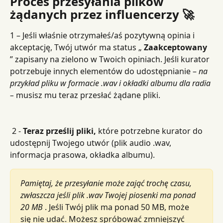
Proces przesyłania plików 
żądanych przez influencerzy 🚀
1 – Jeśli właśnie otrzymałeś/aś pozytywną opinia i 
akceptację, Twój utwór ma status „ 
Zaakceptowany
” zapisany na zielono w Twoich opiniach. Jeśli kurator 
potrzebuje innych elementów do udostępnianie – 
na 
przykład pliku w formacie .wav i okładki albumu dla radia 
–
 musisz mu teraz przesłać żądane pliki.
 2 - 
Teraz prześlij pliki,
 które
potrzebne kurator do 
udostępnij Twojego utwór (plik audio .wav, 
informacja prasowa, okładka albumu).
Pamiętaj, że przesyłanie może zająć trochę czasu, 
zwłaszcza jeśli plik .wav Twojej piosenki ma ponad 
20 MB
 . Jeśli Twój plik ma ponad 50 MB, może 
się nie udać. Możesz spróbować zmniejszyć 