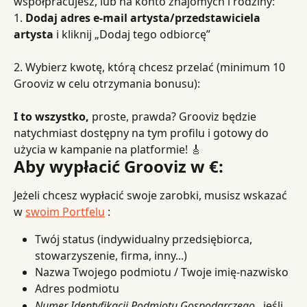
współpracujesz, lub na konto znajomych i rodziny:
1. 
Dodaj adres e-mail artysta/przedstawiciela 
artysta
 i kliknij „Dodaj tego odbiorcę”
2. Wybierz kwotę, którą chcesz przelać (minimum 10 
Grooviz w celu otrzymania bonusu):
I to wszystko,
 proste, prawda? Grooviz będzie 
natychmiast dostępny na tym profilu i gotowy do 
użycia w kampanie na platformie! 🎸
Aby wypłacić Grooviz w €:
Jeżeli chcesz wypłacić swoje zarobki, musisz wskazać 
w 
swoim Portfelu
 :
Twój status (indywidualny przedsiębiorca, 
stowarzyszenie, firma, inny...)
Nazwa Twojego podmiotu / Twoje imię-nazwisko
Adres podmiotu
Numer Identyfikacji Podmiotu Gospodarczego
 , jeśli 