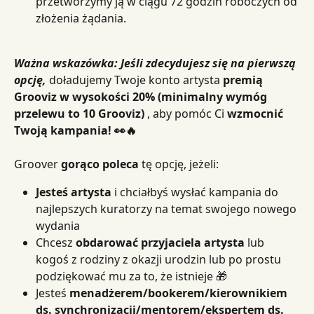
przetworzymy ją w ciągu 72 godzin roboczych od 
złożenia żądania.
Ważna wskazówka: Jeśli zdecydujesz się na pierwszą 
opcję,
 doładujemy Twoje konto artysta 
premią 
Grooviz w wysokości 20% (minimalny wymóg 
przelewu to 10 Grooviz)
 , aby pomóc Ci 
wzmocnić 
Twoją kampania! 👀🔥
Groover 
gorąco poleca
 tę opcję, jeżeli:
Jesteś artysta
 i chciałbyś wysłać kampania do 
najlepszych kuratorzy na temat swojego nowego 
wydania
Chcesz 
obdarować przyjaciela artysta
 lub 
kogoś z rodziny z okazji urodzin lub po prostu 
podziękować mu za to, że istnieje 🎁
Jesteś 
menadżerem/bookerem/kierownikiem 
ds. synchronizacji/mentorem/ekspertem ds. 