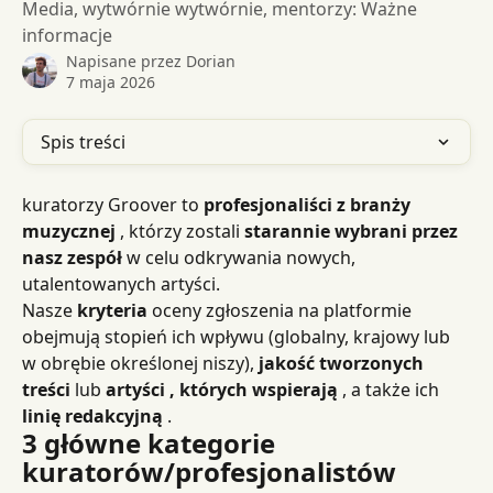
Media, wytwórnie wytwórnie, mentorzy: Ważne
informacje
Napisane przez
Dorian
7 maja 2026
Spis treści
kuratorzy Groover to 
profesjonaliści z branży 
muzycznej
 , którzy zostali 
starannie wybrani przez 
nasz zespół
 w celu odkrywania nowych, 
utalentowanych artyści.
Nasze 
kryteria
 oceny zgłoszenia na platformie 
obejmują stopień ich wpływu (globalny, krajowy lub 
w obrębie określonej niszy), 
jakość tworzonych 
treści
 lub 
artyści , których wspierają
 , a także ich 
linię redakcyjną
 .
3 główne kategorie 
kuratorów/profesjonalistów