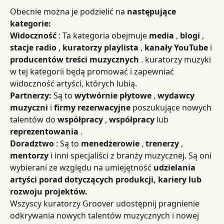
Obecnie można je podzielić na 
następujące 
kategorie:
Widoczność
 : Ta kategoria obejmuje 
media
 , 
blogi
 , 
stacje radio
 , 
kuratorzy playlista
 , 
kanały
YouTube
 i 
producentów treści muzycznych
 . kuratorzy muzyki 
w tej kategorii będą promować i zapewniać 
widoczność artyści, których lubią.
Partnerzy:
 Są to 
wytwórnie płytowe
 , 
wydawcy 
muzyczni
 i 
firmy rezerwacyjne
 poszukujące nowych 
talentów do 
współpracy
 , 
współpracy
 lub 
reprezentowania
 .
Doradztwo
 : Są to 
menedżerowie
 , 
trenerzy
 , 
mentorzy
 i inni specjaliści z branży muzycznej. Są oni 
wybierani ze względu na umiejętność 
udzielania 
artyści porad dotyczących produkcji, kariery lub 
rozwoju projektów.
Wszyscy kuratorzy Groover udostępnij pragnienie 
odkrywania nowych talentów muzycznych i nowej 