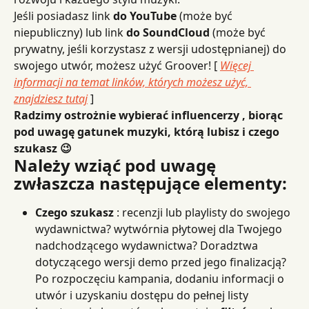
Jeśli posiadasz link 
do YouTube
 (może być 
niepubliczny) lub link 
do SoundCloud
 (może być 
prywatny, jeśli korzystasz z wersji udostępnianej) do 
swojego utwór, możesz użyć Groover! [ 
Więcej 
informacji na temat linków, których możesz użyć, 
znajdziesz tutaj
 ]
Radzimy ostrożnie wybierać influencerzy , biorąc 
pod uwagę gatunek muzyki, którą lubisz i czego 
szukasz 😉
Należy wziąć pod uwagę 
zwłaszcza następujące elementy:
Czego szukasz
 : recenzji lub playlisty do swojego 
wydawnictwa? wytwórnia płytowej dla Twojego 
nadchodzącego wydawnictwa? Doradztwa 
dotyczącego wersji demo przed jego finalizacją? 
Po rozpoczęciu kampania, dodaniu informacji o 
utwór i uzyskaniu dostępu do pełnej listy 