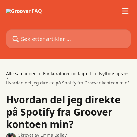
Gå til hovedinnhold
Søk etter artikler ...
Alle samlinger
For kuratorer og fagfolk
Nyttige tips ✨
Hvordan del jeg direkte på Spotify fra Groover kontoen min?
Hvordan del jeg direkte
på Spotify fra Groover
kontoen min?
Skrevet av
Emma Ballay