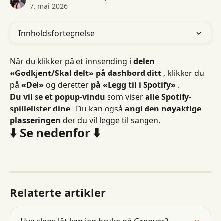
7. mai 2026
Innholdsfortegnelse
Når du klikker på et innsending i 
delen 
«Godkjent/Skal delt» på dashbord ditt
 , klikker du 
på 
«Del»
 og deretter 
på «Legg til i Spotify»
 .
Du vil se et popup-vindu
 som viser 
alle Spotify- 
spillelister dine
 . Du kan også 
angi den nøyaktige 
plasseringen
 der du vil legge til sangen.
⬇️ Se nedenfor ⬇️
Relaterte artikler