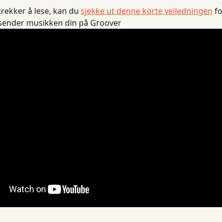
trekker å lese, kan du 
sjekke ut denne korte veiledningen
 f
sender musikken din på Groover