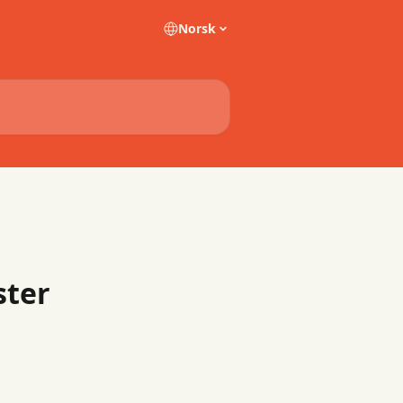
Norsk
ster