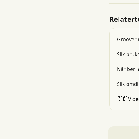
Relatert
Groover 
Slik bruk
Når bør 
Slik omdi
🇬🇧 Vid