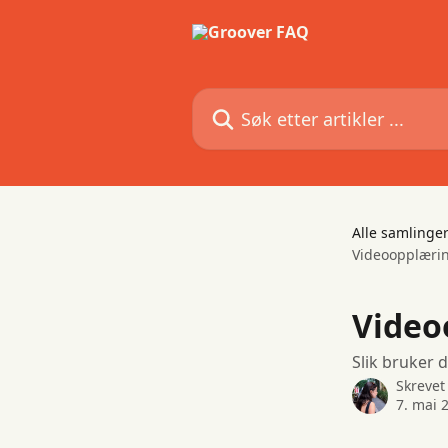
Gå til hovedinnhold
Søk etter artikler ...
Alle samlinge
Videoopplæring
Video
Slik bruker 
Skrevet
7. mai 