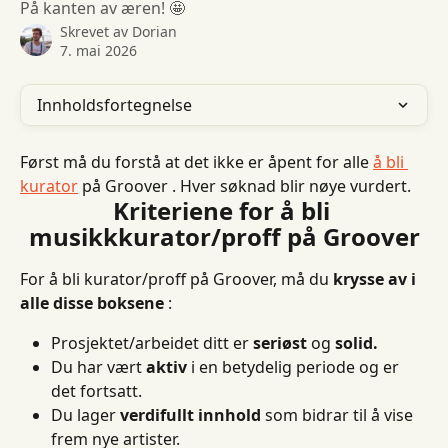
På kanten av æren! 🤩
Skrevet av
Dorian
7. mai 2026
Innholdsfortegnelse
Først må du forstå at det ikke er åpent for alle 
å bli 
kurator
 på Groover . Hver søknad blir nøye vurdert.
Kriteriene for å bli 
musikkkurator/proff på Groover
For å bli kurator/proff på Groover, må du 
krysse av i 
alle disse boksene
 :
Prosjektet/arbeidet ditt er 
seriøst
 og 
solid.
Du har vært 
aktiv
 i en betydelig periode og er 
det fortsatt.
Du lager 
verdifullt innhold
 som bidrar til å vise 
frem nye artister.