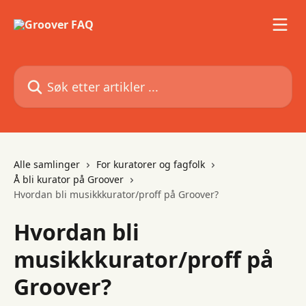
Gå til hovedinnhold
Søk etter artikler ...
Alle samlinger
For kuratorer og fagfolk
Å bli kurator på Groover
Hvordan bli musikkkurator/proff på Groover?
Hvordan bli
musikkkurator/proff på
Groover?