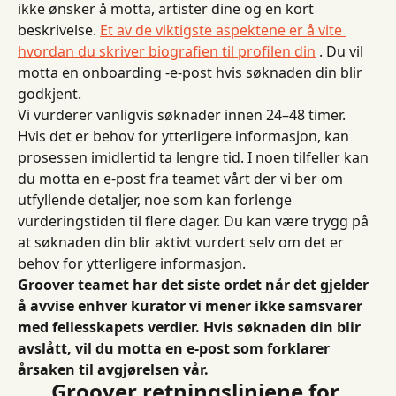
ikke ønsker å motta, artister dine og en kort 
beskrivelse. 
Et av de viktigste aspektene er å vite 
hvordan du skriver biografien til profilen din
 . Du vil 
motta en onboarding -e-post hvis søknaden din blir 
godkjent.
Vi vurderer vanligvis søknader innen 24–48 timer. 
Hvis det er behov for ytterligere informasjon, kan 
prosessen imidlertid ta lengre tid. I noen tilfeller kan 
du motta en e-post fra teamet vårt der vi ber om 
utfyllende detaljer, noe som kan forlenge 
vurderingstiden til flere dager. Du kan være trygg på 
at søknaden din blir aktivt vurdert selv om det er 
behov for ytterligere informasjon.
Groover teamet har det siste ordet når det gjelder 
å avvise enhver kurator vi mener ikke samsvarer 
med fellesskapets verdier. Hvis søknaden din blir 
avslått, vil du motta en e-post som forklarer 
årsaken til avgjørelsen vår.
Groover retningslinjene for 