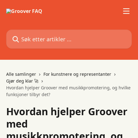
Gå til hovedinnhold
Søk etter artikler ...
Alle samlinger
For kunstnere og representanter
Gjør deg klar 🚀
Hvordan hjelper Groover med musikkpromotering, og hvilke
funksjoner tilbyr det?
Hvordan hjelper Groover
med
musikkpromotering, og