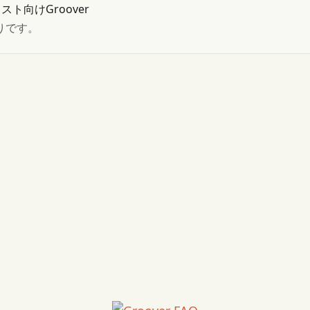
ト向けGroover
おりです。