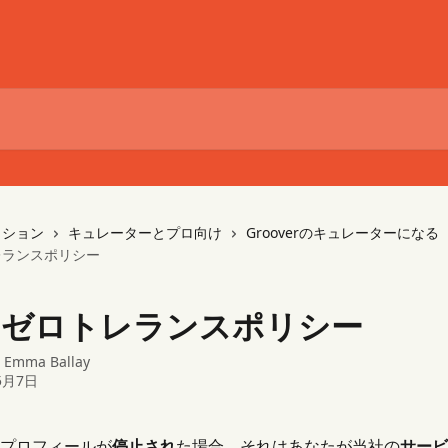
クション
キュレーターとプロ向け
Grooverのキュレーターになる
レランスポリシー
のゼロトレランスポリシー
：
Emma Ballay
5月7日
プロフィールが
停止され
た場合、それはあなたが当社の
サービ