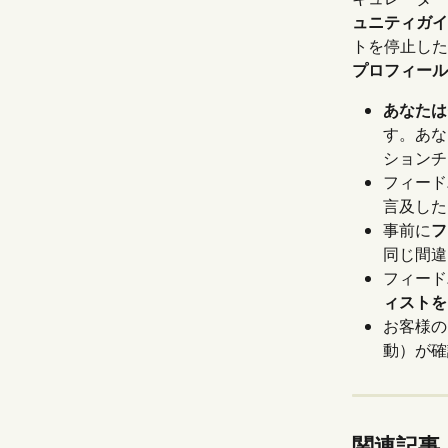
ュニティガイ
トを停止した
プロフィール
あなたは
す。あな
ションチ
フィード
言及した
事前に
フ
同じ間違
フィード
ィストを
お客様の
動）が確
関連記事