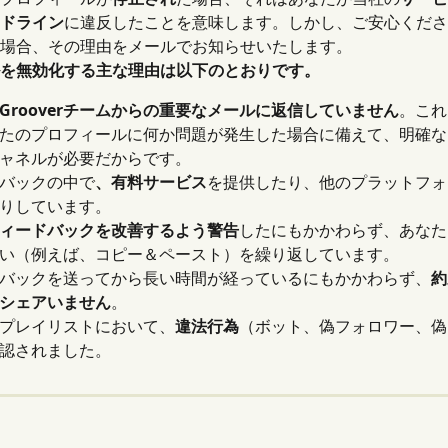
ドライン
に違反したことを意味します。しかし、ご安心くださ
場合、その理由をメールでお知らせいたします。
を無効化する主な理由は以下のとおりです。
Grooverチームからの重要なメールに返信していません
。これ
たのプロフィールに何か問題が発生した場合に備えて、明確な
ャネルが必要だからです。
バックの中で
、有料サービス
を提供したり、他のプラットフォ
りしています。
ィードバックを改善するよう警告
したにもかかわらず、あなた
い（例えば、コピー＆ペースト）を繰り返しています。
バックを送ってから長い時間が経っているにもかかわらず、
約
シェアいません
。
プレイリストにおいて、
違法行為
（ボット、偽フォロワー、偽
認されました。