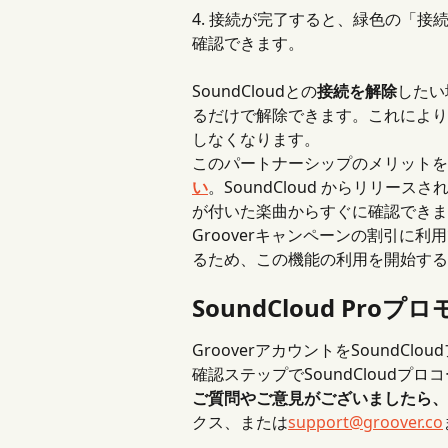
4. 接続が完了すると、緑色の「
確認できます。
SoundCloudとの
接続を解除
したい
るだけで解除できます。これにより、 G
しなくなります。
このパートナーシップのメリットを
い
。SoundCloud からリリースされ
が付いた楽曲からすぐに確認できます。Sou
Grooverキャンペーンの割引に
るため、この機能の利用を開始する
SoundCloud Pr
GrooverアカウントをSound
確認ステップでSoundCloudプ
ご質問やご意見がございましたら、
クス、または
support@groover.co