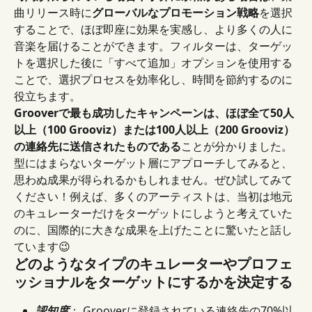
曲リリース時に
グローバルなプロモーション戦略
を選択
することで、ほぼ即座に効果を実感し、より多くの人に
音楽を届けることができます。フィルターは、ターゲッ
トを選択した後に「すべて追加」オプションを使用する
ことで、選択プロセスを効率化し、時間を節約するのに
役立ちます。
Grooverで最も成功したキャンペーンは、ほぼ全て50人
以上（100 Grooviz）または100人以上（200 Grooviz）
の連絡先に送信されたものである
ことが分かりました。
型にはまらないターゲット層にアプローチしてみると、
思わぬ成果が得られるかもしれません。ぜひ試してみて
ください！例えば、多くのアーティストは、当初は地元
のキュレーターだけをターゲットにしようと考えていた
のに、国際的に大きな成果を上げたことに驚いたと話し
ています😉
どのようなタイプのキュレーターやプロフェ
ッショナルをターゲットにするかを決定する
認知度
： Grooverに登録されている連絡先の70%以