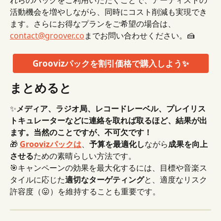
れらのパックをご利用いただくことで、アーティストの
活動機会を増やしながら、同時にコスト削減も実現でき
ます。さらにお得なプランをご希望の場合は、 
contact@groover.co
までお問い合わせください。🍰
Groovizパックを割引価格で購入しよう✨
まとめると
✨
メディア、ラジオ局、レコードレーベル、プレイリス
トキュレーターなどに連絡を取れば取るほど、結果が出
ます。当然のことですが、不可欠です！
🎁 
Groovizパックは
、
予算を最適化し
ながら
成果を向上
させる
ための素晴らしい方法です。
🎯キャンペーンの効果を最大化するには、目標や音楽ス
タイルに応じた
適切なターゲティング
と、適度なリスク
許容度（😛）を維持することも重要です。