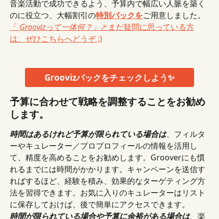
音楽活動で成功できるよう、予算内で幅広い人脈を築く
のに役立つ、大幅割引の
特別パックを
ご用意しました。 
「 
Groovizって一体何？」と
まだ疑問に思っている方
は、ぜひこちらへどうぞ ;)
Groovizパックをチェックしよう✨
予算に合わせて戦略を調整することをお勧め
します。
時間はあるけれど予算が限られている場合は
、フィルタ
ーやキュレーター／プロプロフィールの情報を活用し
て、精度を高めることをお勧めします。Grooverにも慣
れるまでには時間がかかります。キャンペーンを送信す
ればするほど、経験を積み、効果的なターゲティング方
法を習得できます。お気に入りのキュレーターはリスト
に保存しておけば、後で簡単にアクセスできます。
時間が限られている場合や予算に余裕がある場合は
、楽