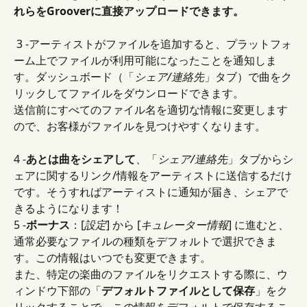
れらをGrooverに直接アップロードできます。
 3 -アーティストがファイルを追加すると、プラットフォ
ーム上でファイルが利用可能になったことを通知しま
す。ダッシュボード（「
シェア/連絡先
」タブ）で曲をク
リックしてファイルをダウンロードできます。
送信前にすべてのファイル名を適切な情報に変更します
ので、お客様がファイルを見つけやすくなります。
4 -
あとは曲をシェアして
、「
シェア/連絡先
」タブからシ
ェアに関するリンク/情報をアーティストに送信するだけ
です。そうすればアーティストに通知が届き、シェアで
きるようになります！
5 -
ボーナス
：[
設定
] から [
キュレーター情報
] に進むと、
通常必要なファイルの種類をデフォルトで選択できま
す。この情報はいつでも変更できます。
また、特定の楽曲のファイルをリクエストする際に、ウ
ィンドウ下部の「
デフォルトファイルとして保存
」をク