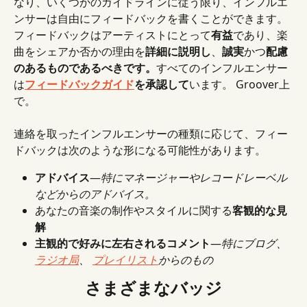
なり、いくつかのガイドラインに従う限り、インフルエ
ンサーは自由にフィードバックを書くことができます。
フィードバックはアーティストにとって
有益
であり、楽
曲をシェアか否かの理由を
詳細に説明し
、
誠実
かつ
配慮
のあるものであるべきです。
すべてのインフルエンサー
は
フィードバックガイド
を承認して
います。
Groover上
で。
連絡を取ったインフルエンサーの種類に応じて、フィー
ドバックは次のような形になる可能性があります。
アドバイス
―
特にマネージャーやレコードレーベル
などからのアドバイス。
あなたの音楽の制作やスタイルに関する
客観的な見
解
主観的で好みに左右されるコメント
―
特にブログ、 
ラジオ局
、 
プレイリスト
からのもの
さまざまなバッジ