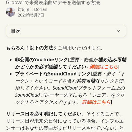
Grooverで未発表楽曲やデモを送信する方法
対応者：
Dorian
2026年5月7日
目次
もちろん！以下の方法
をご利用いただけます。
非公開のYouTubeリンク
[
重要：動画が
埋め込み可能
かどうかを必ず確認してください - 
詳細はこちら
]
プライベートなSoundCloudリンク
[
重要：必ず「ト
ークン」というコードを含む
共有可能な
リンクを使
用してください。SoundCloudプラットフォーム上の
SoundCloudプレーヤーの下にある「シェア」をクリ
ックするとアクセスできます。 
詳細はこちら
]
リリース日を必ず明記してください
。そうすることで、
リリース日が未来の日付になっている場合、インフルエ
ンサーはあなたの楽曲がまだリリースされていないこと