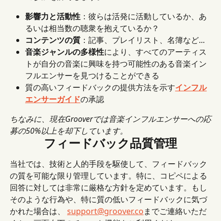
影響力と活動性
：彼らは活発に活動しているか、あ
るいは相当数の聴衆を抱えているか？
コンテンツの質
：記事、プレイリスト、名簿など...
音楽ジャンルの多様性
により、すべてのアーティス
トが自分の音楽に興味を持つ可能性のある音楽イン
フルエンサーを見つけることができる
質の高いフィードバックの提供方法を​​示す
インフル
エンサーガイド
の承認
ちなみに、現在Grooverでは音楽インフルエンサーへの応
募の50%以上を却下しています。
フィードバック品質管理
当社では、技術と人的手段を駆使して、フィードバック
の質を可能な限り管理しています。特に、コピペによる
回答に対しては非常に厳格な方針を定めています。もし
そのような行為や、特に質の低いフィードバックに気づ
かれた場合は、 
support@groover.co
までご連絡いただ