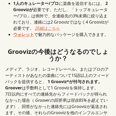
1人のキュレーター/プロ
に楽曲を送信するには、 
2 
Groovizが
必要です。ただし、「トップキュレータ
ー/プロ」は例外で、全連絡先の3%未満に絞り込ま
れており、連絡には2 Groovizではなく4 Groovizが
必要です。 
詳細はこちら
ウォレット
で魅力的なパッケージを購入できます。
Groovizの今後はどうなるのでしょ
うか？
メディア、ラジオ、レコードレーベル、またはプロのア
ーティストがあなたの楽曲について15語以上のフィード
バックを提供すると、 
1 Grooviz*が付与されます。
Groover
は手数料として1 Groovizを保持します。
7日以内にすべての連絡先からフィードバックが得られ
なかった場合（ 
Grooverの回答率は現在85%を超えてい
ます
）、回答がなかった連絡先にはGroovizが返送され
ます。その後、それらのGroovizを他のインフルエンサ