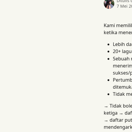
Ditulis
7 Mei 2
Kami memilik
ketika mener
Lebih da
20+ lagu
Sebuah r
menerim
sukses/p
Pertumbu
ditemuk
Tidak m
→
 Tidak bol
ketiga 
→
 da
→
 daftar pu
mendengarkan