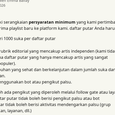
 oleh
Emma Ballay
026
i serangkaian 
persyaratan minimum
 yang kami pertimb
ima playlist baru ke platform kami. daftar putar Anda haru
ri 1000 suka per daftar putar
ubrik editorial yang mencakup artis independen (kami tida
a daftar putar yang hanya mencakup artis yang sangat 
opuler).
han yang sehat dan berkelanjutan dalam jumlah suka dan 
an.
enggunakan bot atau pengikut palsu.
eh ada pengikut yang diperoleh melalui follow gate atau la
ftar putar tidak boleh berisi pengikut palsu atau bot
tar tidak boleh berisi aktivitas mendengarkan palsu (grup 
, layanan, dll.)