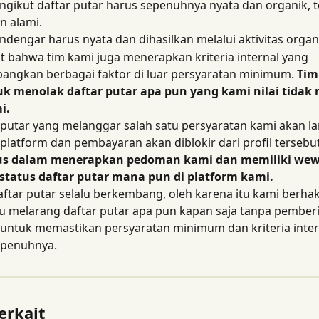
gikut daftar putar harus sepenuhnya nyata dan organik, ter
 alami.
dengar harus nyata dan dihasilkan melalui aktivitas organ
t bahwa tim kami juga menerapkan kriteria internal yang 
ngkan berbagai faktor di luar persyaratan minimum. 
Tim
k menolak daftar putar apa pun yang kami nilai tidak
i.
r putar yang melanggar salah satu persyaratan kami akan l
i platform dan pembayaran akan diblokir dari profil tersebut
ius dalam menerapkan pedoman kami dan memiliki we
status daftar putar mana pun di platform kami.
ftar putar selalu berkembang, oleh karena itu kami berhak
u melarang daftar putar apa pun kapan saja tanpa pember
untuk memastikan persyaratan minimum dan kriteria inter
epenuhnya.
erkait