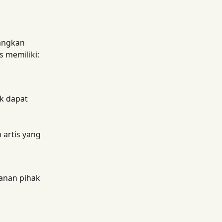
angkan 
s memiliki:
k dapat 
artis yang 
yanan pihak 