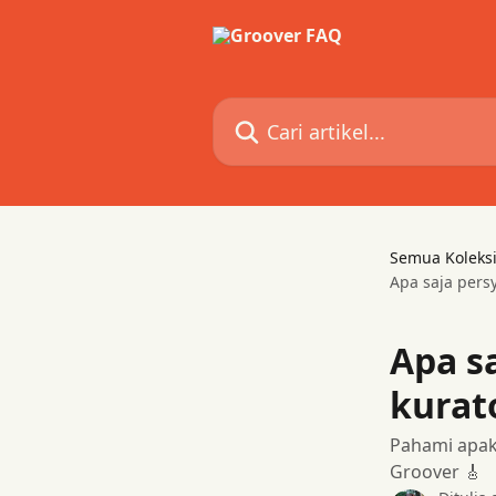
Lewati ke konten utama
Cari artikel...
Semua Koleks
Apa saja pers
Apa s
kurato
Pahami apak
Groover 🎸