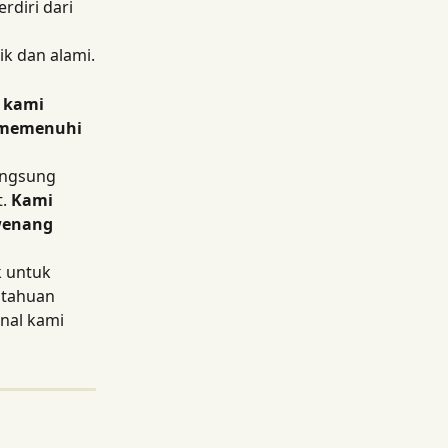
diri dari 
ik dan alami.
 kami 
 memenuhi 
angsung 
. 
Kami 
wenang 
 untuk 
itahuan 
nal kami 