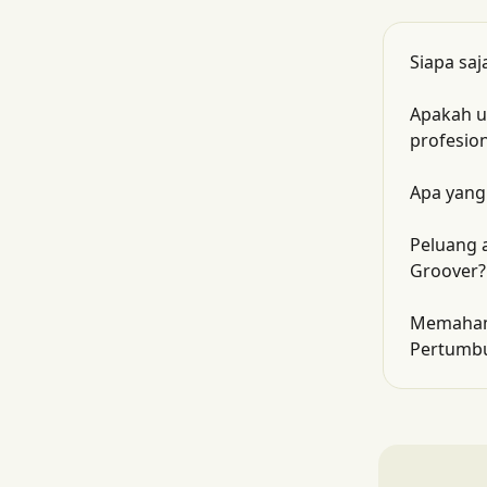
Siapa saj
Apakah u
profesion
Apa yang
Peluang 
Groover?
Memahami
Pertumbu