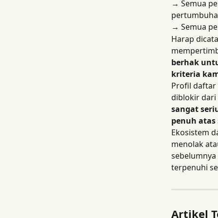
→
 Semua pen
pertumbuhan
→
 Semua pen
Harap dicata
mempertimba
berhak untu
kriteria kam
Profil dafta
diblokir dar
sangat ser
penuh atas 
Ekosistem da
menolak ata
sebelumnya 
terpenuhi s
Artikel T