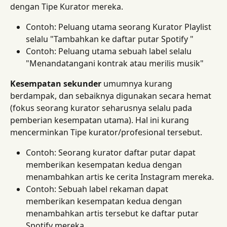
dengan Tipe Kurator mereka.
Contoh: Peluang utama seorang Kurator Playlist 
selalu "Tambahkan ke daftar putar Spotify "
Contoh: Peluang utama sebuah label selalu 
"Menandatangani kontrak atau merilis musik"
Kesempatan sekunder
 umumnya kurang 
berdampak, dan sebaiknya digunakan secara hemat 
(fokus seorang kurator seharusnya selalu pada 
pemberian kesempatan utama). Hal ini kurang 
mencerminkan Tipe kurator/profesional tersebut.
Contoh: Seorang kurator daftar putar dapat 
memberikan kesempatan kedua dengan 
menambahkan artis ke cerita Instagram mereka.
Contoh: Sebuah label rekaman dapat 
memberikan kesempatan kedua dengan 
menambahkan artis tersebut ke daftar putar 
Spotify mereka.