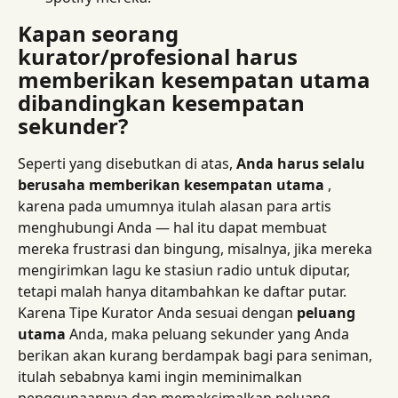
Kapan seorang 
kurator/profesional harus 
memberikan kesempatan utama 
dibandingkan kesempatan 
sekunder?
Seperti yang disebutkan di atas, 
Anda harus selalu 
berusaha memberikan kesempatan utama
 , 
karena pada umumnya itulah alasan para artis 
menghubungi Anda — hal itu dapat membuat 
mereka frustrasi dan bingung, misalnya, jika mereka 
mengirimkan lagu ke stasiun radio untuk diputar, 
tetapi malah hanya ditambahkan ke daftar putar.
Karena Tipe Kurator Anda sesuai dengan 
peluang 
utama
 Anda, maka peluang sekunder yang Anda 
berikan akan kurang berdampak bagi para seniman, 
itulah sebabnya kami ingin meminimalkan 