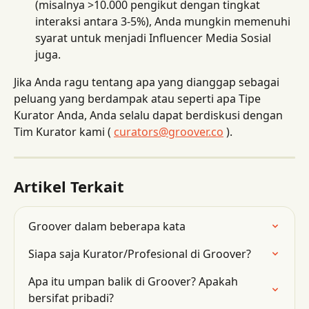
(misalnya >10.000 pengikut dengan tingkat 
interaksi antara 3-5%), Anda mungkin memenuhi 
syarat untuk menjadi Influencer Media Sosial 
juga.
Jika Anda ragu tentang apa yang dianggap sebagai 
peluang yang berdampak atau seperti apa Tipe 
Kurator Anda, Anda selalu dapat berdiskusi dengan 
Tim Kurator kami ( 
curators@groover.co
 ).
Artikel Terkait
Groover dalam beberapa kata
Siapa saja Kurator/Profesional di Groover?
Apa itu umpan balik di Groover? Apakah 
bersifat pribadi?