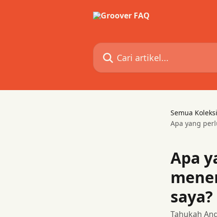
Lewati ke konten utama
Cari artikel...
Semua Koleks
Apa yang perl
Apa y
mener
saya?
Tahukah And