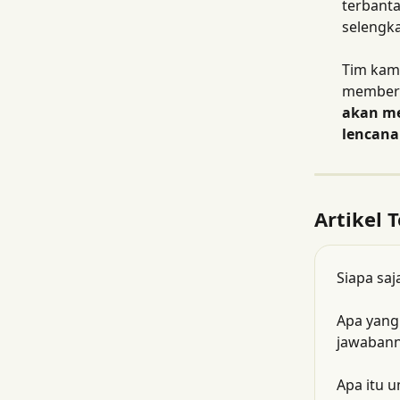
terbanta
selengk
Tim kami
memberi
akan me
lencana 
Artikel T
Siapa saj
Apa yang
jawabanny
Apa itu u