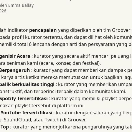
 oleh
Emma Ballay
026
ah indikator 
pencapaian
 yang diberikan oleh tim Groover .
pada profil kurator tertentu, dan dapat dilihat oleh komunit
emiliki total 6 lencana dengan arti dan persyaratan yang 
anisir Acara
 : kurator yang secara aktif mencari peluang 
ra seniman kami (acara, konser, dan festival).
Berpengaruh
 : kurator yang dapat memberikan dampak pe
n karya artis ketika mereka memutuskan untuk bagikan lagu
alik berkualitas tinggi
 : kurator yang memberikan umpan
konstruktif, dan terperinci terbaik dalam komunitas kami.
 Spotify Tersertifikasi
 : kurator yang memiliki playlist ber
kan playlist tersebut di platform ini.
YouTube Tersertifikasi
 : kurator dengan saluran yang be
, SoundCloud, atau Twitch) di Groover.
 Top
 : kurator yang menonjol karena pengaruhnya yang tak