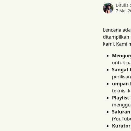
Ditulis
7 Mei 2
Lencana adal
ditampilkan 
kami. Kami m
Mengorg
untuk pa
Sangat 
perilisa
umpan b
teknis, 
Playlist
mengguna
Saluran 
(YouTube
Kurator