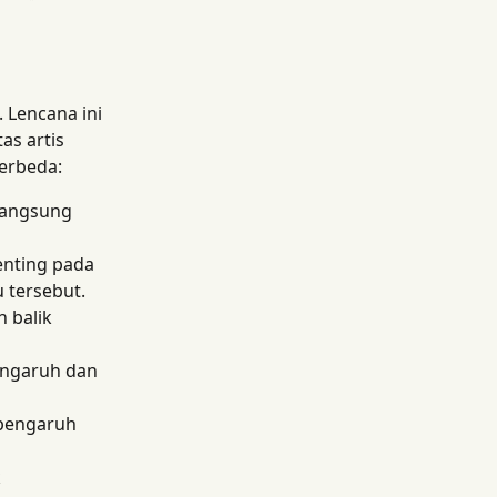
 Lencana ini 
as artis 
berbeda:
langsung 
nting pada 
 tersebut.
 balik 
pengaruh dan 
rpengaruh 
 