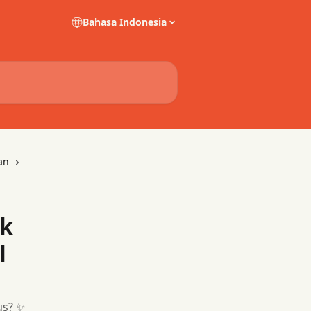
Bahasa Indonesia
an
uk
l
us? ✨