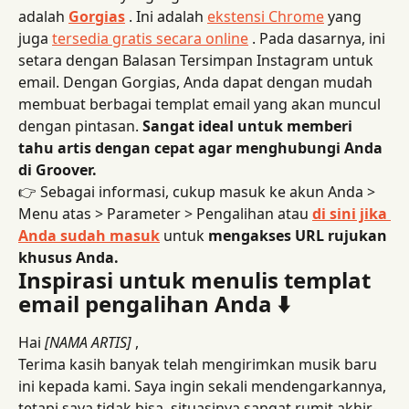
adalah 
Gorgias
 . Ini adalah 
ekstensi Chrome
 yang 
juga 
tersedia gratis secara online
 . Pada dasarnya, ini 
setara dengan Balasan Tersimpan Instagram untuk 
email. Dengan Gorgias, Anda dapat dengan mudah 
membuat berbagai templat email yang akan muncul 
dengan pintasan. 
Sangat ideal untuk memberi 
tahu artis dengan cepat agar menghubungi Anda 
di Groover.
👉 Sebagai informasi, cukup masuk ke akun Anda > 
Menu atas > Parameter > Pengalihan atau 
di sini jika 
Anda sudah masuk
 untuk 
mengakses URL rujukan 
khusus Anda.
Inspirasi untuk menulis templat 
email pengalihan Anda ⬇️
Hai 
[NAMA ARTIS]
 ,
Terima kasih banyak telah mengirimkan musik baru 
ini kepada kami. Saya ingin sekali mendengarkannya, 
tetapi saya tidak bisa, situasinya sangat rumit akhir-