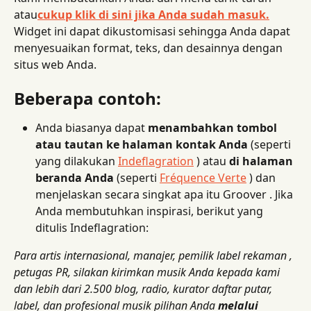
atau
cukup klik di sini jika Anda sudah masuk.
Widget ini dapat dikustomisasi sehingga Anda dapat 
menyesuaikan format, teks, dan desainnya dengan 
situs web Anda.
Beberapa contoh:
Anda biasanya dapat 
menambahkan tombol 
atau tautan ke halaman kontak Anda
 (seperti 
yang dilakukan 
Indeflagration
 ) atau 
di halaman 
beranda Anda
 (seperti 
Fréquence Verte
 ) dan 
menjelaskan secara singkat apa itu Groover . Jika 
Anda membutuhkan inspirasi, berikut yang 
ditulis Indeflagration:
Para artis internasional, manajer, pemilik label rekaman , 
petugas PR, silakan kirimkan musik Anda kepada kami 
dan lebih dari 2.500 blog, radio, kurator daftar putar, 
label, dan profesional musik pilihan Anda 
melalui 