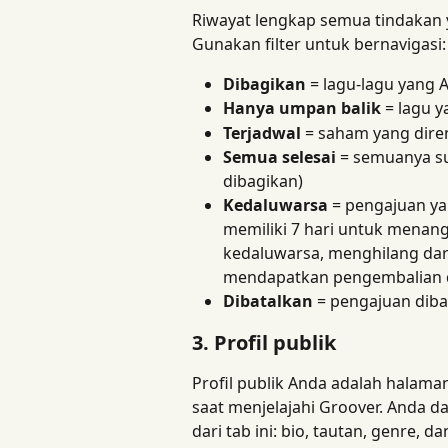
Riwayat lengkap semua tindakan ya
Gunakan filter untuk bernavigasi:
Dibagikan
 = lagu-lagu yang
Hanya umpan balik
 = lagu 
Terjadwal
 = saham yang dire
Semua selesai
 = semuanya s
dibagikan)
Kedaluwarsa
 = pengajuan y
memiliki 7 hari untuk menangg
kedaluwarsa, menghilang dari
mendapatkan pengembalian 
Dibatalkan
 = pengajuan dibat
3. Profil publik
Profil publik Anda adalah halaman 
saat menjelajahi Groover. Anda d
dari tab ini: bio, tautan, genre, 