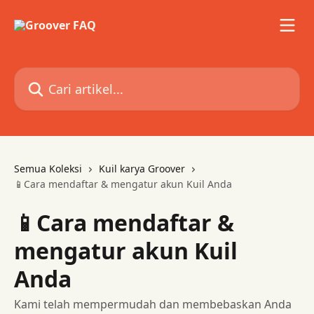
Lewati ke konten utama
Cari artikel...
Semua Koleksi
Kuil karya Groover
📱Cara mendaftar & mengatur akun Kuil Anda
📱Cara mendaftar &
mengatur akun Kuil
Anda
Kami telah mempermudah dan membebaskan Anda