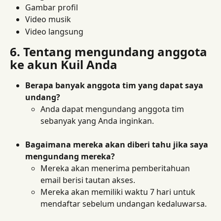
Gambar profil
Video musik
Video langsung
6. Tentang mengundang anggota 
ke akun Kuil Anda
Berapa banyak anggota tim yang dapat saya 
undang?
Anda dapat mengundang anggota tim 
sebanyak yang Anda inginkan.
Bagaimana mereka akan diberi tahu jika saya 
mengundang mereka?
Mereka akan menerima pemberitahuan 
email berisi tautan akses.
Mereka akan memiliki waktu 7 hari untuk 
mendaftar sebelum undangan kedaluwarsa.