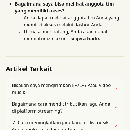
Bagaimana saya bisa melihat anggota tim 
yang memiliki akses?
Anda dapat melihat anggota tim Anda yang 
memiliki akses melalui dasbor Anda.
Di masa mendatang, Anda akan dapat 
mengatur izin akun - 
segera hadir.
Artikel Terkait
Bisakah saya mengirimkan EP/LP? Atau video 
musik?
Bagaimana cara mendistribusikan lagu Anda 
di platform streaming?
🎵 Cara meningkatkan jangkauan rilis musik 
Anda berikutnya dengan Temple