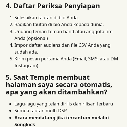
4. Daftar Periksa Penyiapan
Selesaikan tautan di bio Anda.
Bagikan tautan di bio Anda kepada dunia.
Undang teman-teman band atau anggota tim 
Anda (opsional)
Impor daftar audiens dan file CSV Anda yang 
sudah ada.
Kirim pesan pertama Anda (Email, SMS, atau DM 
Instagram)
5. Saat Temple membuat 
halaman saya secara otomatis, 
apa yang akan ditambahkan?
Lagu-lagu yang telah dirilis dan rilisan terbaru
Semua tautan multi-DSP
Acara mendatang jika tercantum melalui 
Songkick