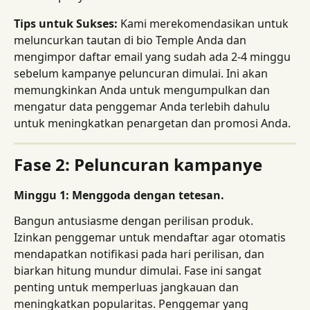
Tips untuk Sukses:
 Kami merekomendasikan untuk 
meluncurkan tautan di bio Temple Anda dan 
mengimpor daftar email yang sudah ada 2-4 minggu 
sebelum kampanye peluncuran dimulai. Ini akan 
memungkinkan Anda untuk mengumpulkan dan 
mengatur data penggemar Anda terlebih dahulu 
untuk meningkatkan penargetan dan promosi Anda.
Fase 2: Peluncuran kampanye
Minggu 1: Menggoda dengan tetesan.
Bangun antusiasme dengan perilisan produk. 
Izinkan penggemar untuk mendaftar agar otomatis 
mendapatkan notifikasi pada hari perilisan, dan 
biarkan hitung mundur dimulai. Fase ini sangat 
penting untuk memperluas jangkauan dan 
meningkatkan popularitas. Penggemar yang 