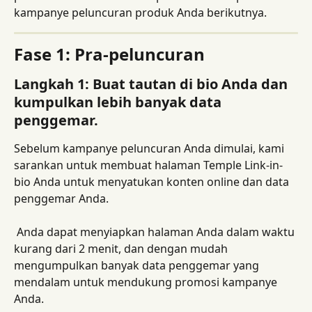
kampanye peluncuran produk Anda berikutnya.
Fase 1: Pra-peluncuran
Langkah 1: Buat tautan di bio Anda dan 
kumpulkan lebih banyak data 
penggemar.
Sebelum kampanye peluncuran Anda dimulai, kami 
sarankan untuk membuat halaman Temple Link-in-
bio Anda untuk menyatukan konten online dan data 
penggemar Anda.
 Anda dapat menyiapkan halaman Anda dalam waktu 
kurang dari 2 menit, dan dengan mudah 
mengumpulkan banyak data penggemar yang 
mendalam untuk mendukung promosi kampanye 
Anda.