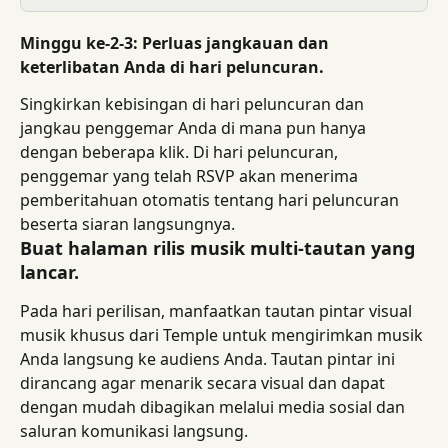
Minggu ke-2-3: Perluas jangkauan dan 
keterlibatan Anda di hari peluncuran.
Singkirkan kebisingan di hari peluncuran dan 
jangkau penggemar Anda di mana pun hanya 
dengan beberapa klik. Di hari peluncuran, 
penggemar yang telah RSVP akan menerima 
pemberitahuan otomatis tentang hari peluncuran 
beserta siaran langsungnya.
Buat halaman rilis musik multi-tautan yang 
lancar.
Pada hari perilisan, manfaatkan tautan pintar visual 
musik khusus dari Temple untuk mengirimkan musik 
Anda langsung ke audiens Anda. Tautan pintar ini 
dirancang agar menarik secara visual dan dapat 
dengan mudah dibagikan melalui media sosial dan 
saluran komunikasi langsung.