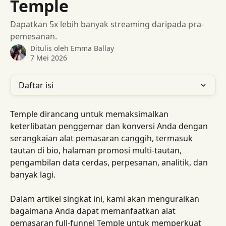
Temple
Dapatkan 5x lebih banyak streaming daripada pra-
pemesanan.
Ditulis oleh
Emma Ballay
7 Mei 2026
Daftar isi
Temple dirancang untuk memaksimalkan 
keterlibatan penggemar dan konversi Anda dengan 
serangkaian alat pemasaran canggih, termasuk 
tautan di bio, halaman promosi multi-tautan, 
pengambilan data cerdas, perpesanan, analitik, dan 
banyak lagi.
Dalam artikel singkat ini, kami akan menguraikan 
bagaimana Anda dapat memanfaatkan alat 
pemasaran full-funnel Temple untuk memperkuat 