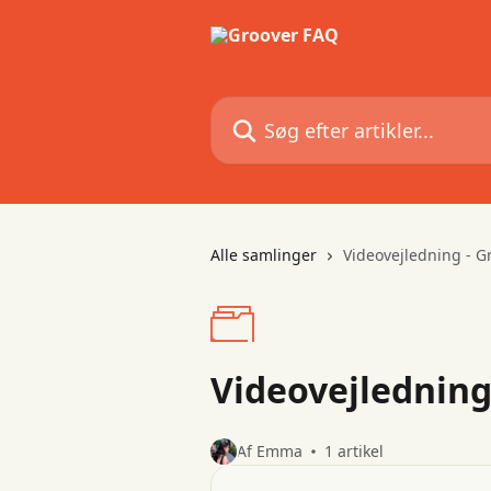
Spring videre til hovedindholdet
Søg efter artikler...
Alle samlinger
Videovejledning - G
Videovejledning
Af Emma
1 artikel