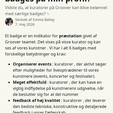
Vidste du, at kuratorer på Groover kan blive belønnet
med særlige badges? ✨
Skrevet af
Emma Ballay
7. maj 2026
Et badge er en indikator for 
præstation
 givet af 
Groover teamet. Det vises på visse kurator og kan 
ses af vores kunstner . Vi har i alt 6 badges med 
forskellige betydninger og krav:
Organiserer events
 : kuratorer , der aktivt søger 
efter muligheder for liveoptrædener til vores 
kunstnere (events, koncerter og festivaler).
Meget effektfuld
 : kuratorer , der kan have en 
vigtig indflydelse på kunstnerens udgivelse, når 
de beslutter sig for at del nummer
feedback af høj kvalitet
 : kuratorer , der leverer 
den bedste tekniske, konstruktive og detaljerede 
feedback i vores fællesskab.