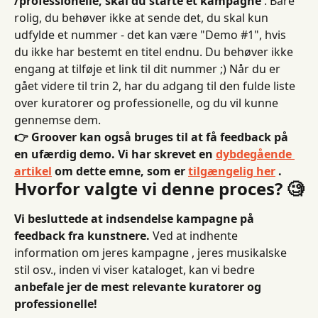
/professionelle, skal du starte et kampagne
 . Bare 
rolig, du behøver ikke at sende det, du skal kun 
udfylde et nummer - det kan være "Demo #1", hvis 
du ikke har bestemt en titel endnu. Du behøver ikke 
engang at tilføje et link til dit nummer ;) Når du er 
gået videre til trin 2, har du adgang til den fulde liste 
over kuratorer og professionelle, og du vil kunne 
gennemse dem.
👉 Groover kan også bruges til at få feedback på 
en ufærdig demo. Vi har skrevet en 
dybdegående 
artikel
 om dette emne, som er 
tilgængelig her
 .
Hvorfor valgte vi denne proces? 🧐
Vi besluttede at indsendelse kampagne på 
feedback fra kunstnere.
 Ved at indhente 
information om jeres kampagne , jeres musikalske 
stil osv., inden vi viser kataloget, kan vi bedre 
anbefale jer de mest relevante kuratorer og 
professionelle!